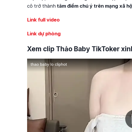
cô trở thành
tâm điểm chú ý trên mạng xã hộ
Link full video
Link dự phòng
Xem clip Thảo Baby TikToker xinh 