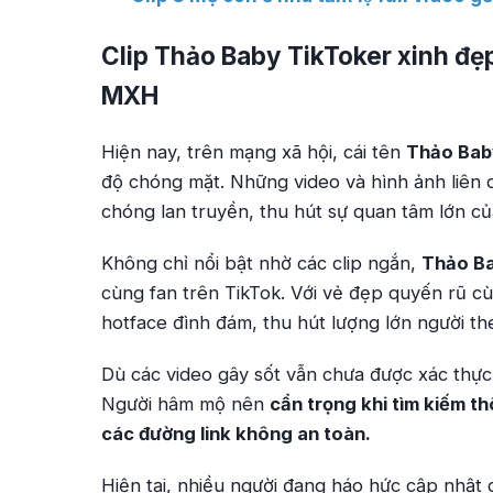
Clip Thảo Baby TikToker xinh đẹ
MXH
Hiện nay, trên mạng xã hội, cái tên
Thảo Bab
độ chóng mặt. Những video và hình ảnh liên
chóng lan truyền, thu hút sự quan tâm lớn cu
Không chỉ nổi bật nhờ các clip ngắn,
Thảo B
cùng fan trên TikTok. Với vẻ đẹp quyến rũ cù
hotface đình đám, thu hút lượng lớn người t
Dù các video gây sốt vẫn chưa được xác thực
Người hâm mộ nên
cẩn trọng khi tìm kiếm th
các đường link không an toàn.
Hiện tại, nhiều người đang háo hức cập nhật 