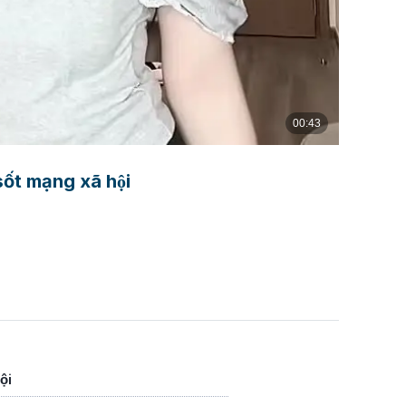
t mạng xã hội
̣i