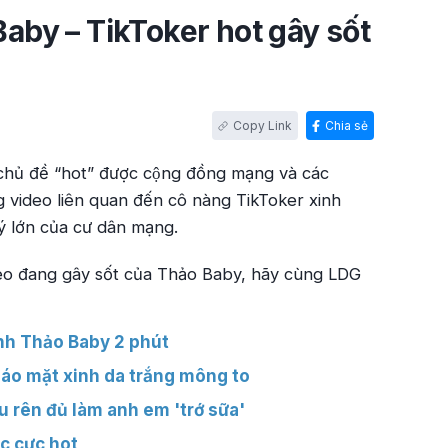
 Baby – TikToker hot gây sốt
Chia sẻ
hủ đề “hot” được cộng đồng mạng và các
g video liên quan đến cô nàng TikToker xinh
́ lớn của cư dân mạng.
deo đang gây sốt của Thảo Baby, hãy cùng LDG
inh Thảo Baby 2 phút
 áo mặt xinh da trắng mông to
u rên đủ làm anh em 'trớ sữa'
c cực hot