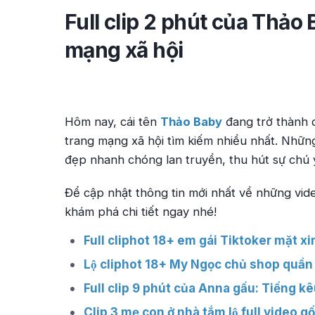
Full clip 2 phút của Thảo
mạng xã hội
Hôm nay, cái tên
Thảo Baby
đang trở thành c
trang mạng xã hội tìm kiếm nhiều nhất. Nhữn
đẹp nhanh chóng lan truyền, thu hút sự chú y
Để cập nhật thông tin mới nhất về những vi
khám phá chi tiết ngay nhé!
Full cliphot 18+ em gái Tiktoker mặt x
Lộ cliphot 18+ My Ngọc chủ shop quần
Full clip 9 phút của Anna gấu: Tiếng kê
Clip 3 mẹ con ở nhà tắm lộ full video gố