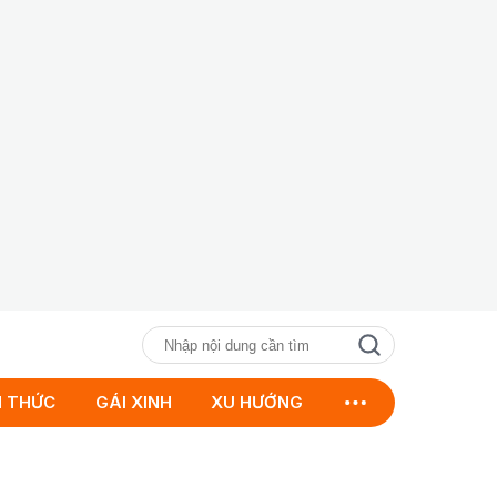
N THỨC
GÁI XINH
XU HƯỚNG