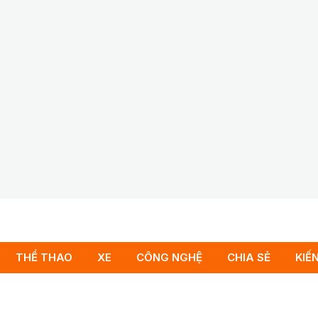
THỂ THAO
XE
CÔNG NGHỆ
CHIA SẺ
KIẾ