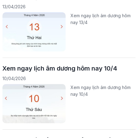
13/04/2026
Xem ngay lịch âm dương hôm
nay 13/4
Xem ngay lịch âm dương hôm nay 10/4
10/04/2026
Xem ngay lịch âm dương hôm
nay 10/4