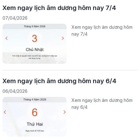
Xem ngay lịch âm dương hôm nay 7/4
07/04/2026
Xem ngay lịch âm dương hôm
nay 7/4
Xem ngay lịch âm dương hôm nay 6/4
06/04/2026
Xem ngay lịch âm dương hôm
nay 6/4