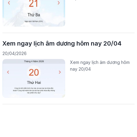
Xem ngay lịch âm dương hôm nay 20/04
20/04/2026
Xem ngay lịch âm dương hôm
nay 20/04