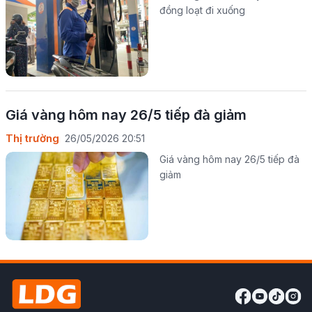
đồng loạt đi xuống
Giá vàng hôm nay 26/5 tiếp đà giảm
Thị trường
26/05/2026 20:51
Giá vàng hôm nay 26/5 tiếp đà
giảm