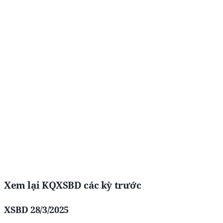
Xem lại KQXSBD các kỳ trước
XSBD 28/3/2025