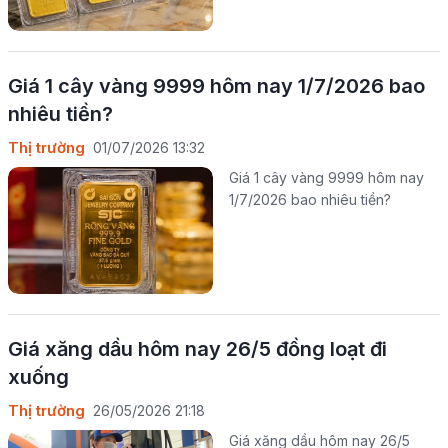
Giá 1 cây vàng 9999 hôm nay 1/7/2026 bao
nhiêu tiền?
Thị trường
01/07/2026 13:32
Giá 1 cây vàng 9999 hôm nay
1/7/2026 bao nhiêu tiền?
Giá xăng dầu hôm nay 26/5 đồng loạt đi
xuống
Thị trường
26/05/2026 21:18
Giá xăng dầu hôm nay 26/5