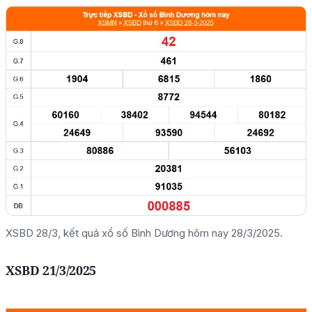
XSBD 28/3, kết quả xổ số Bình Dương hôm nay 28/3/2025.
XSBD 21/3/2025