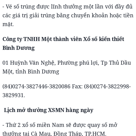
- Vé số trúng được lĩnh thưởng một lần với đầy đủ
các giá trị giải trúng bằng chuyển khoản hoặc tiền
mặt.
Công ty TNHH Một thành viên Xổ số kiến thiết
Bình Dương
01 Huỳnh Văn Nghệ, Phường phú lợi, Tp Thủ Dầu
Một, tỉnh Bình Dương
(84)0274-3827446-3820086 Fax: (84)0274-3822998-
3829931.
Lịch mở thưởng XSMN hàng ngày
- Thứ 2 xổ số miền Nam sẽ được quay số mở
thưởng tại Cà Mau, Đồng Tháp, TP.HCM.