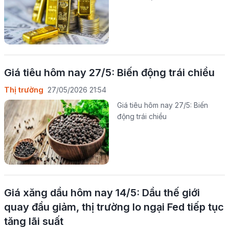
Giá tiêu hôm nay 27/5: Biến động trái chiều
Thị trường
27/05/2026 21:54
Giá tiêu hôm nay 27/5: Biến
động trái chiều
Giá xăng dầu hôm nay 14/5: Dầu thế giới
quay đầu giảm, thị trường lo ngại Fed tiếp tục
tăng lãi suất