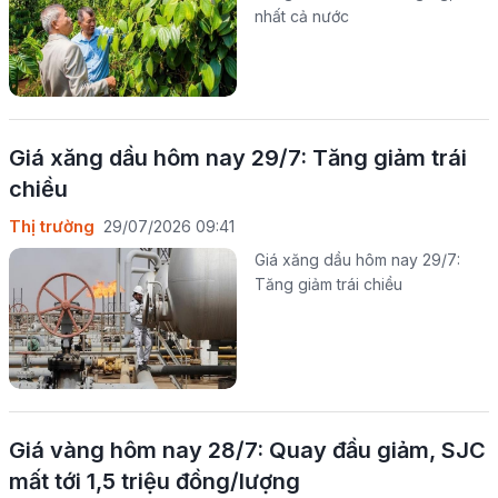
nhất cả nước
Giá xăng dầu hôm nay 29/7: Tăng giảm trái
chiều
Thị trường
29/07/2026 09:41
Giá xăng dầu hôm nay 29/7:
Tăng giảm trái chiều
Giá vàng hôm nay 28/7: Quay đầu giảm, SJC
mất tới 1,5 triệu đồng/lượng