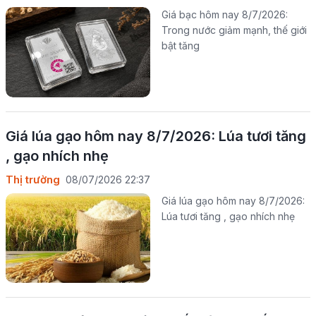
Giá bạc hôm nay 8/7/2026:
Trong nước giảm mạnh, thế giới
bật tăng
Giá lúa gạo hôm nay 8/7/2026: Lúa tươi tăng
, gạo nhích nhẹ
Thị trường
08/07/2026 22:37
Giá lúa gạo hôm nay 8/7/2026:
Lúa tươi tăng , gạo nhích nhẹ