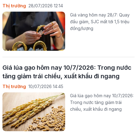
Thị trường
28/07/2026 12:14
Giá vàng hôm nay 28/7: Quay
đầu giảm, SJC mất tới 1,5 triệu
đồng/lượng
Giá lúa gạo hôm nay 10/7/2026: Trong nước
tăng giảm trái chiều, xuất khẩu đi ngang
Thị trường
10/07/2026 14:45
Giá lúa gạo hôm nay 10/7/2026:
Trong nước tăng giảm trái
chiều, xuất khẩu đi ngang