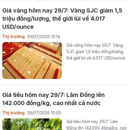
Giá vàng hôm nay 29/7: Vàng SJC giảm 1,5
triệu đồng/lượng, thế giới lùi về 4.017
USD/ounce
Thị trường
29/07/2026 10:14
Giá vàng hôm nay 29/7: Vàng
SJC giảm 1,5 triệu đồng/lượng,
thế giới lùi về 4.017 USD/ounce
Giá tiêu hôm nay 29/7: Lâm Đồng lên
142.000 đồng/kg, cao nhất cả nước
Thị trường
29/07/2026 10:00
Giá tiêu hôm nay 29/7: Lâm
Đồng lên 142.000 đồng/kg, cao