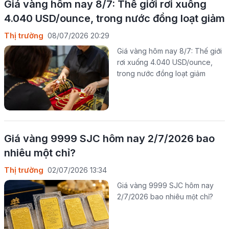
Giá vàng hôm nay 8/7: Thế giới rơi xuống
4.040 USD/ounce, trong nước đồng loạt giảm
Thị trường
08/07/2026 20:29
Giá vàng hôm nay 8/7: Thế giới
rơi xuống 4.040 USD/ounce,
trong nước đồng loạt giảm
Giá vàng 9999 SJC hôm nay 2/7/2026 bao
nhiêu một chỉ?
Thị trường
02/07/2026 13:34
Giá vàng 9999 SJC hôm nay
2/7/2026 bao nhiêu một chỉ?