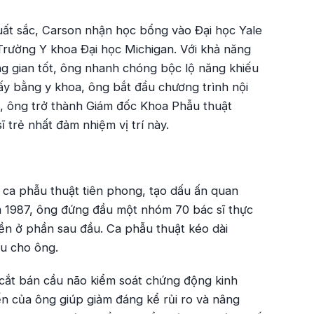
xuất sắc, Carson nhận học bổng vào Đại học Yale
 Trường Y khoa Đại học Michigan. Với khả năng
ng gian tốt, ông nhanh chóng bộc lộ năng khiếu
lấy bằng y khoa, ông bắt đầu chương trình nội
i, ông trở thành Giám đốc Khoa Phẫu thuật
 trẻ nhất đảm nhiệm vị trí này.
u ca phẫu thuật tiên phong, tạo dấu ấn quan
m 1987, ông đứng đầu một nhóm 70 bác sĩ thực
iền ở phần sau đầu. Ca phẫu thuật kéo dài
ầu cho ông.
 cắt bán cầu não kiểm soát chứng động kinh
ến của ông giúp giảm đáng kể rủi ro và nâng