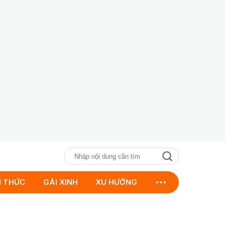
N THỨC
GÁI XINH
XU HƯỚNG