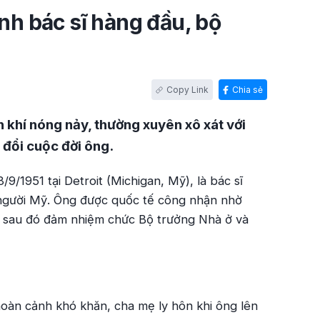
ành bác sĩ hàng đầu, bộ
Chia sẻ
h khí nóng nảy, thường xuyên xô xát với
đổi cuộc đời ông.
9/1951 tại Detroit (Michigan, Mỹ), là bác sĩ
ia người Mỹ. Ông được quốc tế công nhận nhờ
à sau đó đảm nhiệm chức Bộ trưởng Nhà ở và
 hoàn cảnh khó khăn, cha mẹ ly hôn khi ông lên