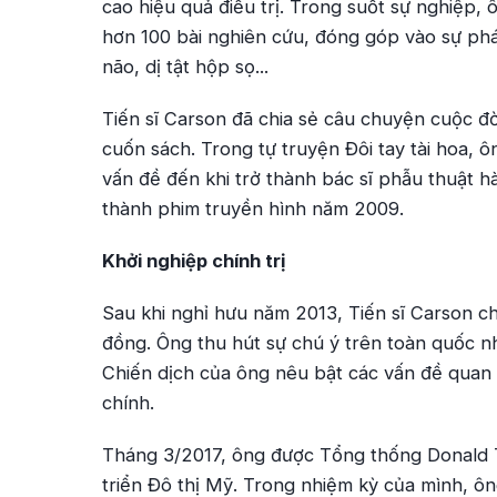
cao hiệu quả điều trị. Trong suốt sự nghiệp,
hơn 100 bài nghiên cứu, đóng góp vào sự phát
não, dị tật hộp sọ...
Tiến sĩ Carson đã chia sẻ câu chuyện cuộc đ
cuốn sách. Trong tự truyện
Đôi tay tài hoa
, ô
vấn đề đến khi trở thành bác sĩ phẫu thuật 
thành phim truyền hình năm 2009.
Khởi nghiệp chính trị
Sau khi nghỉ hưu năm 2013, Tiến sĩ Carson c
đồng. Ông thu hút sự chú ý trên toàn quốc n
Chiến dịch của ông nêu bật các vấn đề quan t
chính.
Tháng 3/2017, ông được Tổng thống Donald 
triển Đô thị Mỹ. Trong nhiệm kỳ của mình, ôn