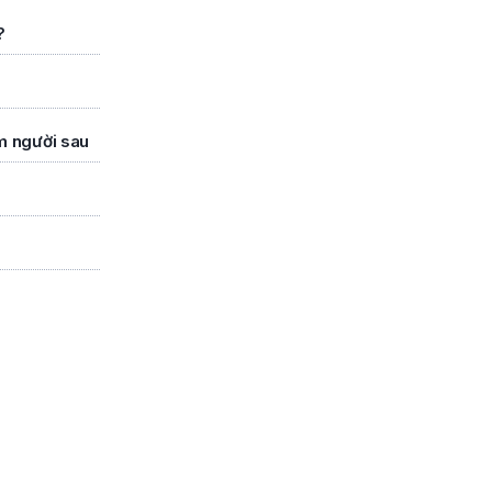
?
óm người sau