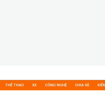
THỂ THAO
XE
CÔNG NGHỆ
CHIA SẺ
KIẾ