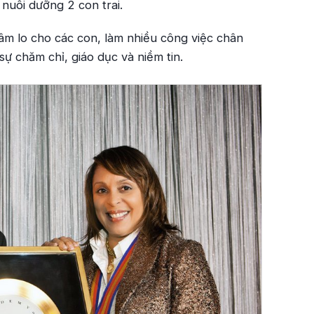
nuôi dưỡng 2 con trai.
âm lo cho các con, làm nhiều công việc chân
sự chăm chỉ, giáo dục và niềm tin.