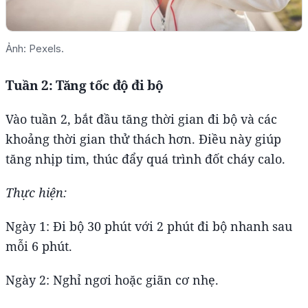
Ảnh:
Pexels
.
Tuần 2: Tăng tốc độ đi bộ
Vào tuần 2, bắt đầu tăng thời gian đi bộ và các
khoảng thời gian thử thách hơn. Điều này giúp
tăng nhịp tim, thúc đẩy quá trình đốt cháy calo.
Thực hiện:
Ngày 1: Đi bộ 30 phút với 2 phút đi bộ nhanh sau
mỗi 6 phút.
Ngày 2: Nghỉ ngơi hoặc giãn cơ nhẹ.