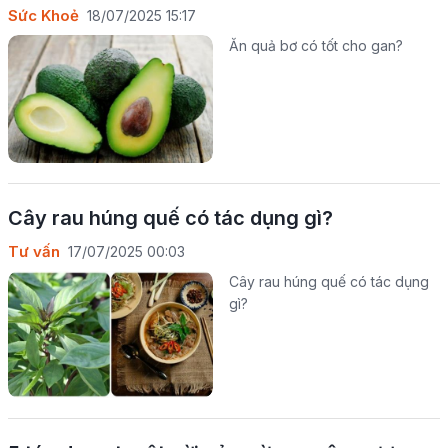
Sức Khoẻ
18/07/2025 15:17
Ăn quả bơ có tốt cho gan?
Cây rau húng quế có tác dụng gì?
Tư vấn
17/07/2025 00:03
Cây rau húng quế có tác dụng
gì?