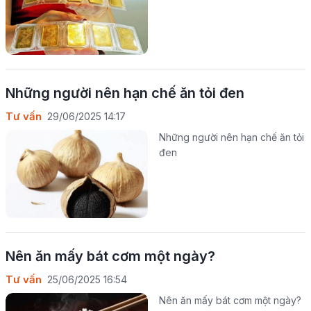
Những người nên hạn chế ăn tỏi đen
Tư vấn
29/06/2025 14:17
Những người nên hạn chế ăn tỏi
đen
Nên ăn mấy bát cơm một ngày?
Tư vấn
25/06/2025 16:54
Nên ăn mấy bát cơm một ngày?