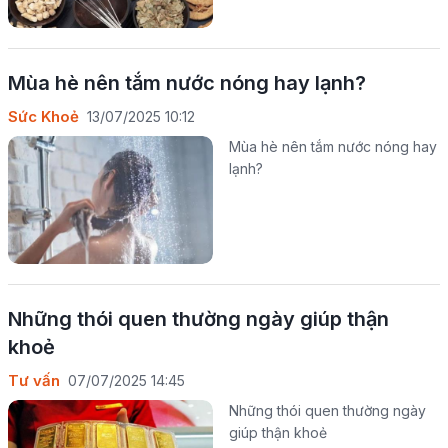
Mùa hè nên tắm nước nóng hay lạnh?
Sức Khoẻ
13/07/2025 10:12
Mùa hè nên tắm nước nóng hay
lạnh?
Những thói quen thường ngày giúp thận
khoẻ
Tư vấn
07/07/2025 14:45
Những thói quen thường ngày
giúp thận khoẻ