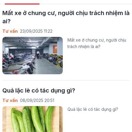
Mất xe ở chung cư, người chịu trách nhiệm là
ai?
Tư vấn
23/09/2025 11:22
Mất xe ở chung cư, người chịu
trách nhiệm là ai?
Quả lặc lè có tác dụng gì?
Tư vấn
08/09/2025 20:51
Quả lặc lè có tác dụng gì?