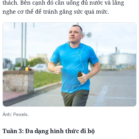
thách. Bên cạnh đó cần uống đủ nước và lắng
nghe cơ thể để tránh gắng sức quá mức.
Ảnh:
Pexels
.
Tuần 3: Đa dạng hình thức đi bộ