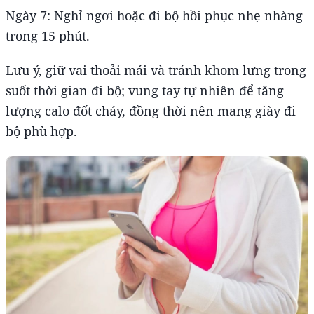
Ngày 7: Nghỉ ngơi hoặc đi bộ hồi phục nhẹ nhàng
trong 15 phút.
Lưu ý, giữ vai thoải mái và tránh khom lưng trong
suốt thời gian đi bộ; vung tay tự nhiên để tăng
lượng calo đốt cháy, đồng thời nên mang giày đi
bộ phù hợp.