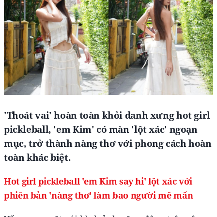
'Thoát vai' hoàn toàn khỏi danh xưng hot girl
pickleball, 'em Kim' có màn 'lột xác' ngoạn
mục, trở thành nàng thơ với phong cách hoàn
toàn khác biệt.
Hot girl pickleball 'em Kim say hi' lột xác với
phiên bản 'nàng thơ' làm bao người mê mẩn