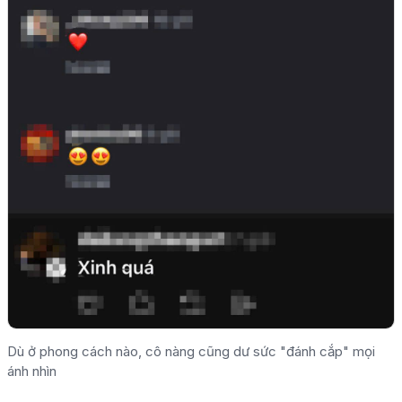
Dù ở phong cách nào, cô nàng cũng dư sức "đánh cắp" mọi
ánh nhìn