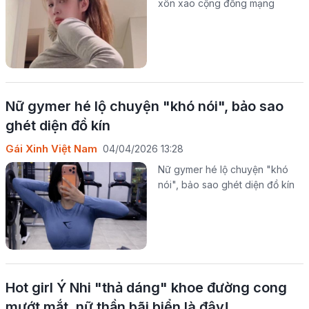
xôn xao cộng đồng mạng
Nữ gymer hé lộ chuyện "khó nói", bảo sao
ghét diện đồ kín
Gái Xinh Việt Nam
04/04/2026 13:28
Nữ gymer hé lộ chuyện "khó
nói", bảo sao ghét diện đồ kín
Hot girl Ý Nhi "thả dáng" khoe đường cong
mướt mắt, nữ thần bãi biển là đây!