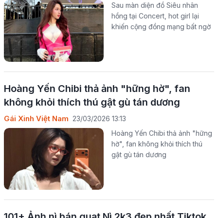
Sau màn diện đồ Siêu nhân
hồng tại Concert, hot girl lại
khiến cộng đồng mạng bất ngờ
Hoàng Yến Chibi thả ảnh "hững hờ", fan
không khỏi thích thú gật gù tán dương
Gái Xinh Việt Nam
23/03/2026 13:13
Hoàng Yến Chibi thả ảnh "hững
hờ", fan không khỏi thích thú
gật gù tán dương
101+ Ảnh nì bán quạt Nì 2k3 đẹp nhất Tiktok