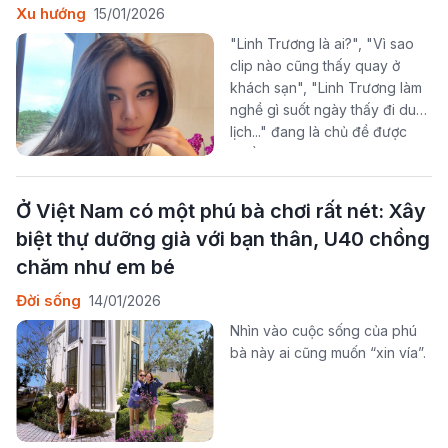
Xu hướng
15/01/2026
"Linh Trương là ai?", "Vì sao
clip nào cũng thấy quay ở
khách sạn", "Linh Trương làm
nghề gì suốt ngày thấy đi du
lịch..." đang là chủ đề được
nhiều người quan tâm trên
mạng xã hội.
Ở Việt Nam có một phú bà chơi rất nét: Xây
biệt thự dưỡng già với bạn thân, U40 chồng
chăm như em bé
Đời sống
14/01/2026
Nhìn vào cuộc sống của phú
bà này ai cũng muốn “xin vía”.