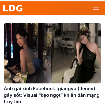
Ảnh gái xinh Facebook tgiangya (Jenny)
gây sốt: Visual “kẹo ngọt” khiến dân mạng
truy tìm