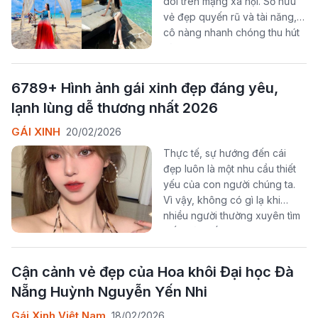
dõi trên mạng xã hội. Sở hữu
vẻ đẹp quyến rũ và tài năng,
cô nàng nhanh chóng thu hút
hàng triệu người theo dõi trên
các nền tảng.
6789+ Hình ảnh gái xinh đẹp đáng yêu,
lạnh lùng dễ thương nhất 2026
GÁI XINH
20/02/2026
Thực tế, sự hướng đến cái
đẹp luôn là một nhu cầu thiết
yếu của con người chúng ta.
Vì vậy, không có gì lạ khi
nhiều người thường xuyên tìm
kiếm và ngắm những bức ảnh
của các cô gái xinh đẹp trên
mạng.
Cận cảnh vẻ đẹp của Hoa khôi Đại học Đà
Nẵng Huỳnh Nguyễn Yến Nhi
Gái Xinh Việt Nam
18/02/2026