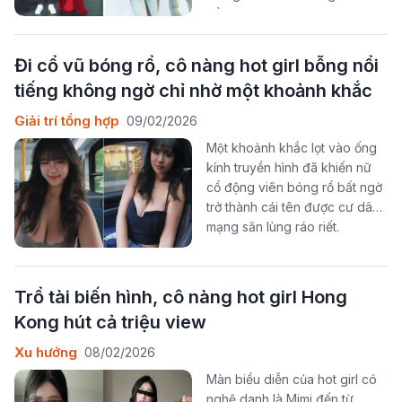
về một năm mới bình an, hanh
thông và nhiều khởi sắc. Đặc
biệt, mùng 1 Tết, ngày đầu tiên
Đi cổ vũ bóng rổ, cô nàng hot girl bỗng nổi
của năm mới, luôn được xem là
tiếng không ngờ chỉ nhờ một khoảnh khắc
thời điểm quan trọng, nơi mỗi
lựa chọn nhỏ đều mang ý
Giải trí tổng hợp
09/02/2026
nghĩa khởi đầu.
Một khoảnh khắc lọt vào ống
kính truyền hình đã khiến nữ
cổ động viên bóng rổ bất ngờ
trở thành cái tên được cư dân
mạng săn lùng ráo riết.
Trổ tài biến hình, cô nàng hot girl Hong
Kong hút cả triệu view
Xu hướng
08/02/2026
Màn biểu diễn của hot girl có
nghệ danh là Mimi đến từ