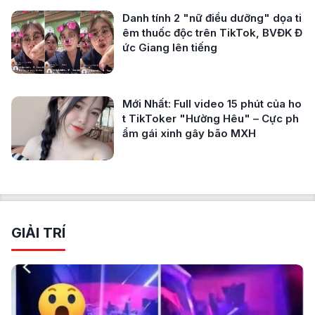
Danh tính 2 "nữ điều dưỡng" dọa ti
êm thuốc độc trên TikTok, BVĐK Đ
ức Giang lên tiếng
Mới Nhất: Full video 15 phút của ho
t TikToker "Hường Hêu" – Cực ph
ẩm gái xinh gây bão MXH
GIẢI TRÍ