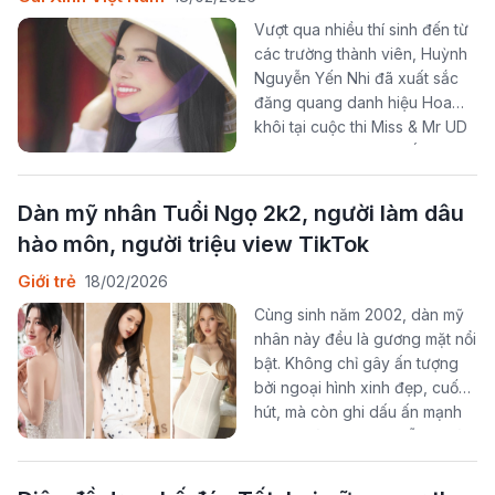
Vượt qua nhiều thí sinh đến từ
các trường thành viên, Huỳnh
Nguyễn Yến Nhi đã xuất sắc
đăng quang danh hiệu Hoa
khôi tại cuộc thi Miss & Mr UD
2024. Không chỉ gây ấn tượng
bởi nhan sắc ngọt ngào, nữ
sinh năm nhất còn chinh phục
Dàn mỹ nhân Tuổi Ngọ 2k2, người làm dâu
ban giám khảo và khán giả
hào môn, người triệu view TikTok
bằng sự tự tin, bản lĩnh cùng
thành tích học tập đáng nể.
Giới trẻ
18/02/2026
Cùng sinh năm 2002, dàn mỹ
nhân này đều là gương mặt nổi
bật. Không chỉ gây ấn tượng
bởi ngoại hình xinh đẹp, cuốn
hút, mà còn ghi dấu ấn mạnh
mẽ nhờ tài năng, sự nỗ lực và
thành công trong những lĩnh
vực riêng.