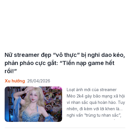
Nữ streamer đẹp “vô thực” bị nghi dao kéo,
phản pháo cực gắt: “Tiền nạp game hết
rồi!”
Xu hướng
26/04/2026
Loạt ảnh mới của streamer
Mèo 2k4 gây bão mạng xã hội
vì nhan sắc quá hoàn hảo. Tuy
nhiên, đi kèm với lời khen là
nghi vấn “trùng tu nhan sắc”,
buộc cô nàng phải lên tiếng
đáp trả theo cách không ai