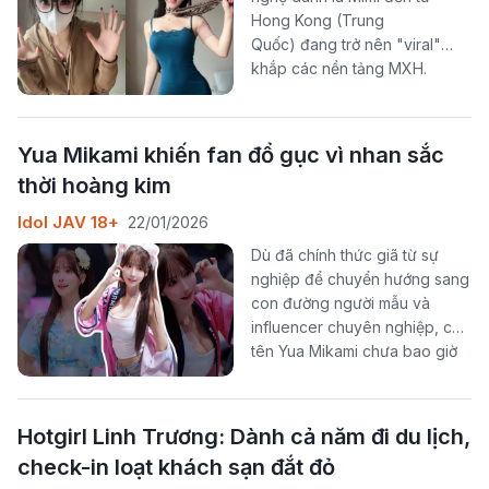
Hong Kong (Trung
Quốc) đang trở nên "viral"
khắp các nền tảng MXH.
Yua Mikami khiến fan đổ gục vì nhan sắc
thời hoàng kim
Idol JAV 18+
22/01/2026
Dù đã chính thức giã từ sự
nghiệp để chuyển hướng sang
con đường người mẫu và
influencer chuyên nghiệp, cái
tên Yua Mikami chưa bao giờ
hạ nhiệt.
Hotgirl Linh Trương: Dành cả năm đi du lịch,
check-in loạt khách sạn đắt đỏ