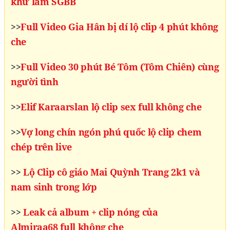
khứ làm SGBB
>>
Full Video Gia Hân bị dí lộ clip 4 phút không
che
>>
Full Video 30 phút Bé Tôm (Tôm Chiên) cùng
người tình
>>
Elif Karaarslan lộ clip sex full không che
>>
Vợ long chín ngón phú quốc lộ clip chem
chép trên live
>>
Lộ Clip cô giáo Mai Quỳnh Trang 2k1 và
nam sinh trong lớp
>>
Leak cả album + clip nóng của
Almiraa68 full không che