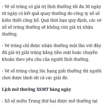
- Vé số trúng có giá trị lĩnh thưởng tối đa 30 ngày
từ ngày có kết quả quay thưởng do công ty xổ số
kiến thiết công bố. Quá thời hạn quy định, các vé
xổ số trúng thưởng sẽ không còn giá trị nhận
thưởng.
- Vé trúng chỉ được nhận thưởng một lần với đầy
đủ giá trị giải trúng bằng tiền mặt hoặc chuyển
khoản theo yêu cầu của người lĩnh thưởng.
- Vé số trúng cùng lúc hạng giải thưởng thì người
chơi được lãnh tất cả các giải đó.
Lịch mở thưởng XSMT hàng ngày
- Xổ số miền Trung thứ hai được mở thưởng tại