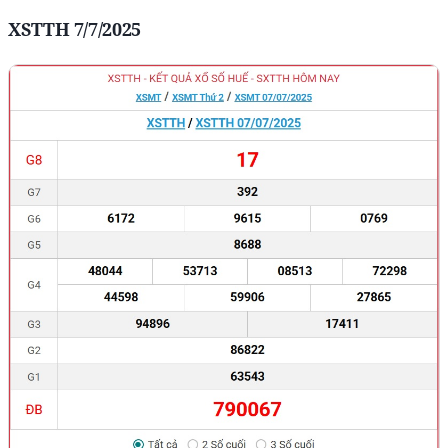
XSTTH 7/7/2025