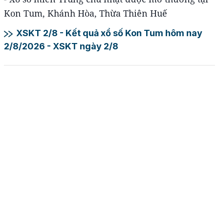
Kon Tum, Khánh Hòa, Thừa Thiên Huế
XSKT 2/8 - Kết quả xổ số Kon Tum hôm nay
2/8/2026 - XSKT ngày 2/8