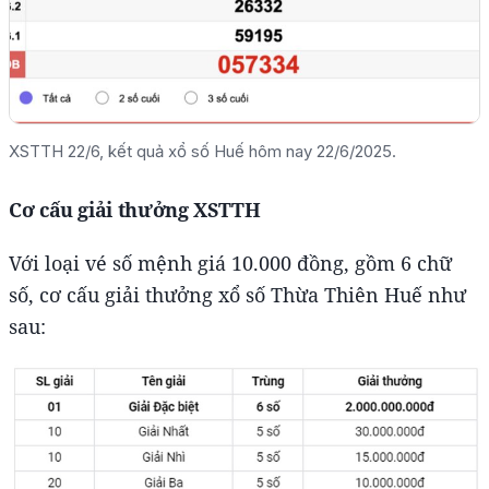
XSTTH 22/6, kết quả xổ số Huế hôm nay 22/6/2025.
Cơ cấu giải thưởng XSTTH
Với loại vé số mệnh giá 10.000 đồng, gồm 6 chữ
số, cơ cấu giải thưởng xổ số Thừa Thiên Huế như
sau: