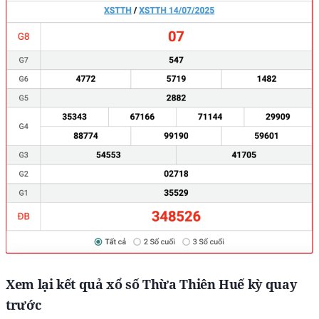
Xem lại kết quả xổ số Thừa Thiên Huế kỳ quay
trước