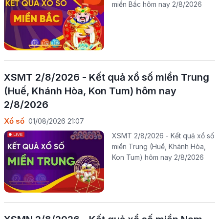
miền Bắc hôm nay 2/8/2026
XSMT 2/8/2026 - Kết quả xổ số miền Trung
(Huế, Khánh Hòa, Kon Tum) hôm nay
2/8/2026
Xổ số
01/08/2026 21:07
XSMT 2/8/2026 - Kết quả xổ số
miền Trung (Huế, Khánh Hòa,
Kon Tum) hôm nay 2/8/2026