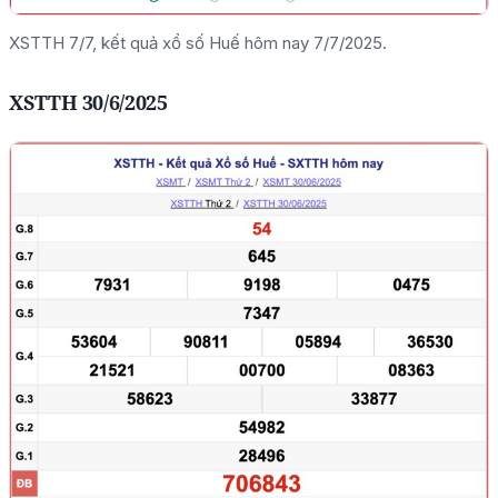
XSTTH 7/7, kết quả xổ số Huế hôm nay 7/7/2025.
XSTTH 30/6/2025