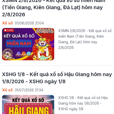
XSMN 2/8/2026 - Kết quả xổ số miền Nam
(Tiền Giang, Kiên Giang, Đà Lạt) hôm nay
2/8/2026
Xổ số
01/08/2026 21:04
XSMN 2/8/2026 - Kết quả xổ số
miền Nam (Tiền Giang, Kiên
Giang, Đà Lạt) hôm nay
2/8/2026
XSHG 1/8 - Kết quả xổ số Hậu Giang hôm nay
1/8/2026 - XSHG ngày 1/8
Xổ số
31/07/2026 21:34
XSHG 1/8 - Kết quả xổ số Hậu
Giang hôm nay 1/8/2026 -
XSHG ngày 1/8