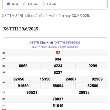
XSTTH 30/6, kết quả xổ số Huế hôm nay 30/6/2025.
XSTTH 29/6/2025