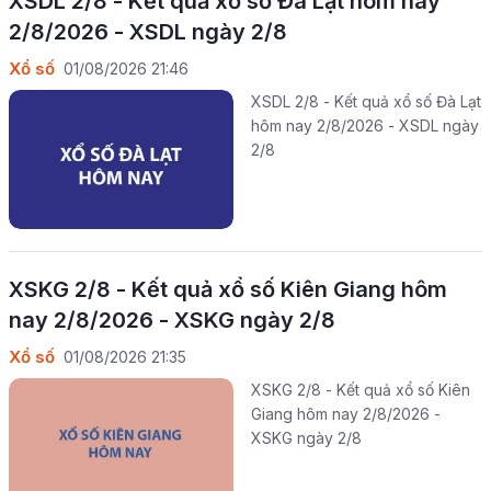
XSDL 2/8 - Kết quả xổ số Đà Lạt hôm nay
2/8/2026 - XSDL ngày 2/8
Xổ số
01/08/2026 21:46
XSDL 2/8 - Kết quả xổ số Đà Lạt
hôm nay 2/8/2026 - XSDL ngày
2/8
XSKG 2/8 - Kết quả xổ số Kiên Giang hôm
nay 2/8/2026 - XSKG ngày 2/8
Xổ số
01/08/2026 21:35
XSKG 2/8 - Kết quả xổ số Kiên
Giang hôm nay 2/8/2026 -
XSKG ngày 2/8