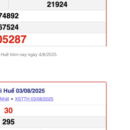
 Huế hôm nay ngày 4/8/2025.