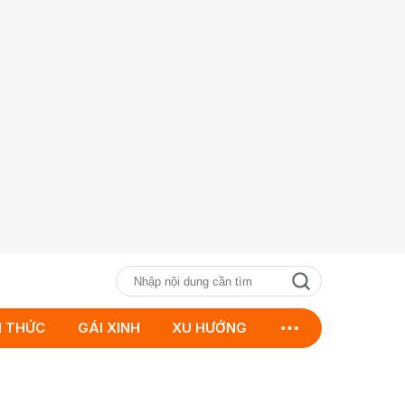
N THỨC
GÁI XINH
XU HƯỚNG