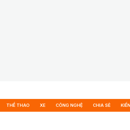
THỂ THAO
XE
CÔNG NGHỆ
CHIA SẺ
KIẾ