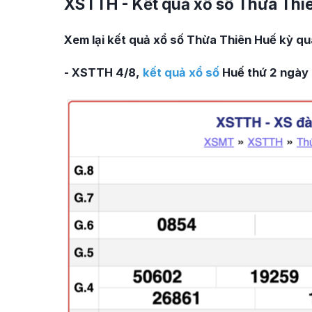
XSTTH - Kết quả xổ số Thừa Thi
Xem lại kết quả xổ số Thừa Thiên Huế kỳ qu
- XSTTH 4/8,
kết quả xổ số
Huế thứ 2 ngày