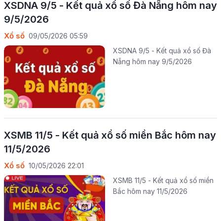
XSDNA 9/5 - Kết quả xổ số Đà Nẵng hôm nay
9/5/2026
Xổ số
09/05/2026 05:59
XSDNA 9/5 - Kết quả xổ số Đà
Nẵng hôm nay 9/5/2026
XSMB 11/5 - Kết quả xổ số miền Bắc hôm nay
11/5/2026
Xổ số
10/05/2026 22:01
XSMB 11/5 - Kết quả xổ số miền
Bắc hôm nay 11/5/2026