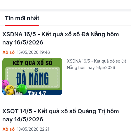
Tin mới nhất
XSDNA 16/5 - Kết quả xổ số Đà Nẵng hôm
nay 16/5/2026
Xổ số
15/05/2026 19:46
XSDNA 16/5 - Kết quả xổ số Đà
Nẵng hôm nay 16/5/2026
XSQT 14/5 - Kết quả xổ số Quảng Trị hôm
nay 14/5/2026
Xổ số
13/05/2026 22:21