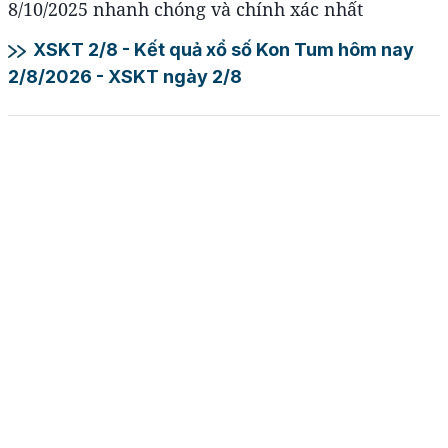
8/10/2025 nhanh chóng và chính xác nhất
XSKT 2/8 - Kết quả xổ số Kon Tum hôm nay
2/8/2026 - XSKT ngày 2/8