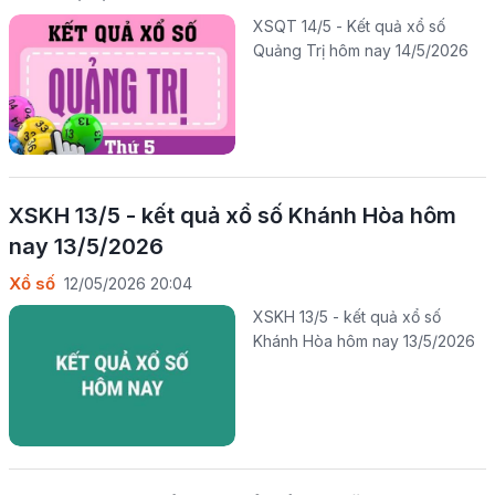
XSQT 14/5 - Kết quả xổ số
Quảng Trị hôm nay 14/5/2026
XSKH 13/5 - kết quả xổ số Khánh Hòa hôm
nay 13/5/2026
Xổ số
12/05/2026 20:04
XSKH 13/5 - kết quả xổ số
Khánh Hòa hôm nay 13/5/2026