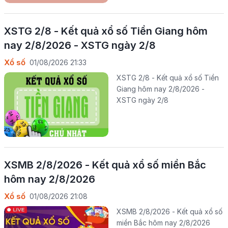
XSTG 2/8 - Kết quả xổ số Tiền Giang hôm
nay 2/8/2026 - XSTG ngày 2/8
Xổ số
01/08/2026 21:33
XSTG 2/8 - Kết quả xổ số Tiền
Giang hôm nay 2/8/2026 -
XSTG ngày 2/8
XSMB 2/8/2026 - Kết quả xổ số miền Bắc
hôm nay 2/8/2026
Xổ số
01/08/2026 21:08
XSMB 2/8/2026 - Kết quả xổ số
miền Bắc hôm nay 2/8/2026