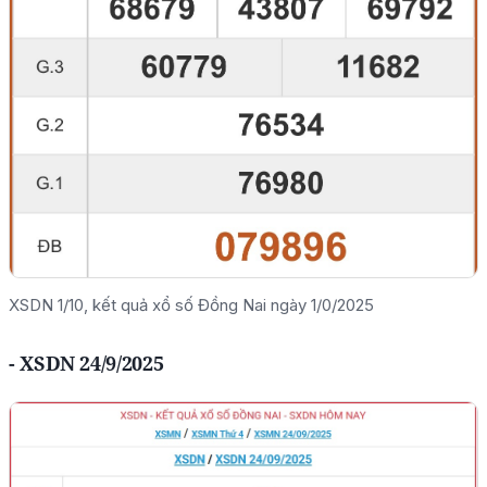
XSDN 1/10, kết quả xổ số Đồng Nai ngày 1/0/2025
- XSDN 24/9/2025