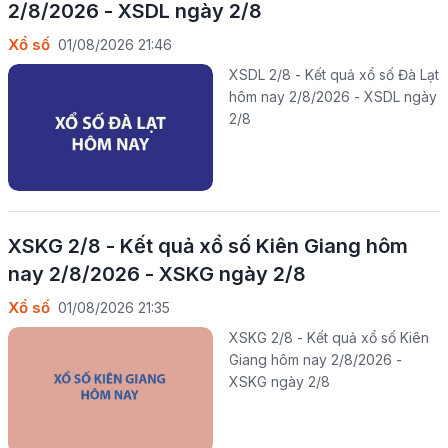
2/8/2026 - XSDL ngày 2/8
Xổ số
01/08/2026 21:46
XSDL 2/8 - Kết quả xổ số Đà Lạt
hôm nay 2/8/2026 - XSDL ngày
2/8
XSKG 2/8 - Kết quả xổ số Kiên Giang hôm
nay 2/8/2026 - XSKG ngày 2/8
Xổ số
01/08/2026 21:35
XSKG 2/8 - Kết quả xổ số Kiên
Giang hôm nay 2/8/2026 -
XSKG ngày 2/8