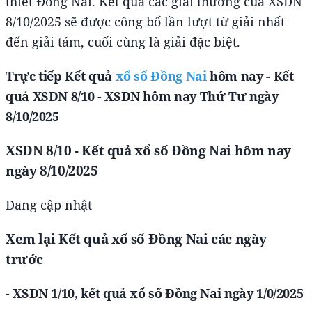
thiết Đồng Nai. Kết quả các giải thưởng của XSDN
8/10/2025 sẽ được công bố lần lượt từ giải nhất
đến giải tám, cuối cùng là giải đặc biệt.
Trực tiếp Kết quả
xổ số Đồng Nai
hôm nay - Kết
quả XSDN 8/10 - XSDN hôm nay Thứ Tư ngày
8/10/2025
XSDN 8/10 - Kết quả xổ số Đồng Nai hôm nay
ngày 8/10/2025
Đang cập nhật
Xem lại Kết quả xổ số Đồng Nai các ngày
trước
- XSDN 1/10, kết quả xổ số Đồng Nai ngày 1/0/2025