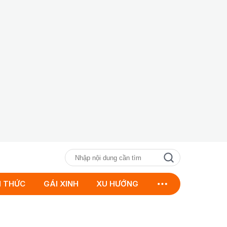
N THỨC
GÁI XINH
XU HƯỚNG