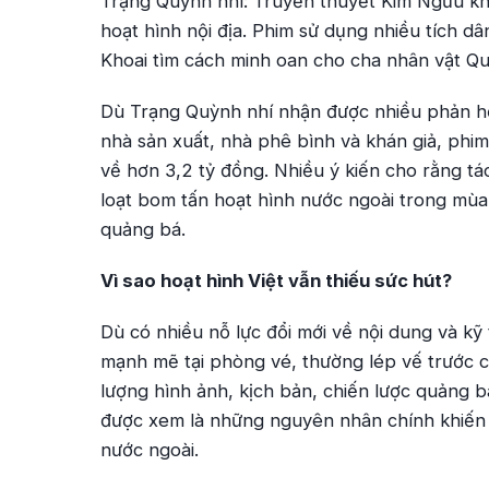
Trạng Quỳnh nhí: Truyền thuyết Kim Ngưu
kh
hoạt hình nội địa. Phim sử dụng nhiều tích d
Khoai tìm cách minh oan cho cha nhân vật Q
Dù
Trạng Quỳnh nhí
nhận được nhiều phản hồi
nhà sản xuất, nhà phê bình và khán giả, phim
về hơn 3,2 tỷ đồng. Nhiều ý kiến cho rằng tá
loạt bom tấn hoạt hình nước ngoài trong mù
quảng bá.
Vì sao hoạt hình Việt vẫn thiếu sức hút?
Dù có nhiều nỗ lực đổi mới về nội dung và kỹ 
mạnh mẽ tại phòng vé, thường lép vế trước c
lượng hình ảnh, kịch bản, chiến lược quảng 
được xem là những nguyên nhân chính khiến h
nước ngoài.