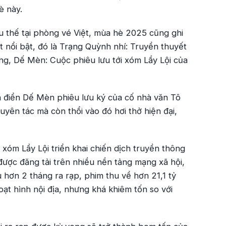
è này.
u thế tại phòng vé Việt, mùa hè 2025 cũng ghi
t nổi bật, đó là
Trạng Quỳnh nhí: Truyền thuyết
ùng,
Dế Mèn: Cuộc phiêu lưu tới xóm Lầy Lội
của
h điển
Dế Mèn phiêu lưu ký
của cố nhà văn Tô
uyên tác mà còn thổi vào đó hơi thở hiện đại,
 xóm Lầy Lội
triển khai chiến dịch truyền thông
 được đăng tải trên nhiều nền tảng mạng xã hội,
 hơn 2 tháng ra rạp, phim thu về hơn 21,1 tỷ
ạt hình nội địa, nhưng khá khiêm tốn so với