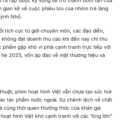
i ra rạp được kỳ vọng sẽ trở thành bom tấn của
ân gian kể về cuộc phiêu lưu của nhóm trẻ làng
uỳnh Nhố.
 tích cực từ giới chuyên môn, các đạo diễn,
 không đạt doanh thu cao khi đến nay chỉ thu
c phẩm gặp khó vì phải cạnh tranh trực tiếp với
a hè 2025, vốn áp đảo về mặt thương hiệu và
thuật, phim hoạt hình Việt vẫn chưa tạo sức hút
ác tác phẩm nước ngoài. Sự chênh lệch về chất
bá cùng thói quen thưởng thức của khán giả
oạt hình Việt khó cạnh tranh với các “ông lớn”