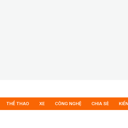
THỂ THAO
XE
CÔNG NGHỆ
CHIA SẺ
KIẾ