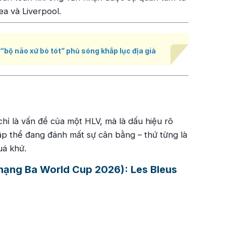
ea và Liverpool.
“bộ não xứ bò tót” phủ sóng khắp lục địa già
hỉ là vấn đề của một HLV, mà là dấu hiệu rõ
ập thể đang đánh mất sự cân bằng – thứ từng là
uá khứ.
 hạng Ba World Cup 2026): Les Bleus