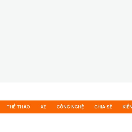
THỂ THAO
XE
CÔNG NGHỆ
CHIA SẺ
KIẾ