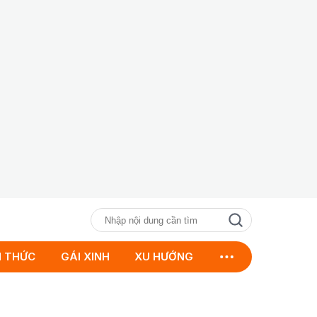
N THỨC
GÁI XINH
XU HƯỚNG