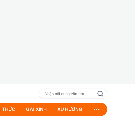
N THỨC
GÁI XINH
XU HƯỚNG