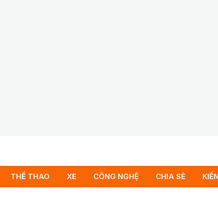
THỂ THAO
XE
CÔNG NGHỆ
CHIA SẺ
KIẾ