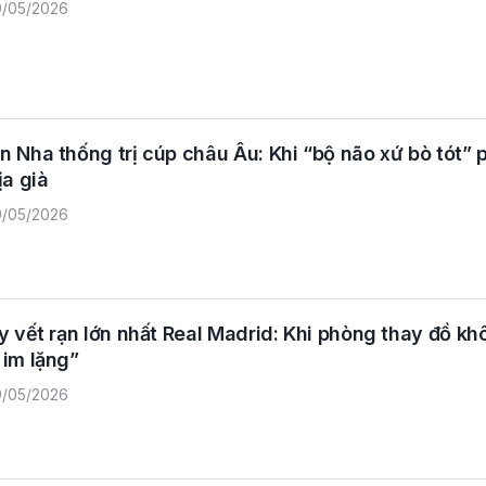
/05/2026
 Nha thống trị cúp châu Âu: Khi “bộ não xứ bò tót” 
ịa già
/05/2026
y vết rạn lớn nhất Real Madrid: Khi phòng thay đồ kh
 im lặng”
/05/2026