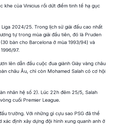
he của Vinicius rồi dứt điểm tinh tế hạ gục
Liga 2024/25. Trong lịch sử giải đấu cao nhất
tương tự trong mùa giải đầu tiên, đó là Pruden
o (30 bàn cho Barcelona ở mùa 1993/94) và
 1996/97.
ươn lên dẫn đầu cuộc đua giành Giày vàng châu
toàn châu Âu, chỉ còn Mohamed Salah có cơ hội
bàn nhân hệ số 2). Lúc 22h đêm 25/5, Salah
 vòng cuối Premier League.
ấu trường. Với những gì cựu sao PSG đã thể
d xác định xây dựng đội hình xung quanh anh ở