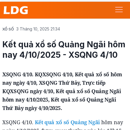
3 Tháng 10, 2025 21:34
XỔ SỐ
Kết quả xổ số Quảng Ngãi hôm
nay 4/10/2025 - XSQNG 4/10
XSQNG 4/10. KQXSQNG 4/10, Kết quả xổ số hôm
nay ngày 4/10, XSQNG Thứ Bảy, Trực tiếp
KQXSQNG ngày 4/10, Kết quả xổ số Quảng Ngãi
hôm nay 4/10/2025, Kết quả xổ số Quảng Ngãi
Thứ Bảy ngày 4/10/2025.
XSQNG 4/10.
Kết quả xổ số Quảng Ngãi
hôm nay