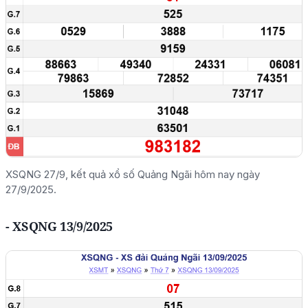
XSQNG 27/9, kết quả xổ số Quảng Ngãi hôm nay ngày
27/9/2025.
- XSQNG 13/9/2025