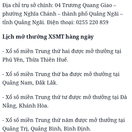
Địa chỉ trụ sở chính: 04 Trương Quang Giao –
phường Nghĩa Chánh – thành phố Quảng Ngãi –
tỉnh Quảng Ngãi. Điện thoại: 0255 220 859
Lịch mở thưởng XSMT hàng ngày
- Xổ số miền Trung thứ hai được mở thưởng tại
Phú Yên, Thừa Thiên Huế.
- Xổ số miền Trung thứ ba được mở thưởng tại
Quảng Nam, Đắk Lắk.
- Xổ số miền Trung thứ tư được mở thưởng tại Đà
Nẵng, Khánh Hòa.
- Xổ số miền Trung thứ năm được mở thưởng tại
Quảng Trị, Quảng Bình, Bình Định.