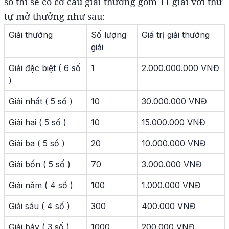
số thì sẽ có cơ cấu giải thưởng gồm 11 giải với thứ
tự mở thưởng như sau:
Giải thưởng
Số lượng
Giá trị giải thưởng
giải
Giải đặc biệt ( 6 số
1
2.000.000.000 VNĐ
)
Giải nhất ( 5 số )
10
30.000.000 VNĐ
Giải hai ( 5 số )
10
15.000.000 VNĐ
Giải ba ( 5 số )
20
10.000.000 VNĐ
Giải bốn ( 5 số )
70
3.000.000 VNĐ
Giải năm ( 4 số )
100
1.000.000 VNĐ
Giải sáu ( 4 số )
300
400.000 VNĐ
Giải bảy ( 3 số )
1000
200.000 VNĐ