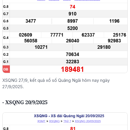
XSQNG 27/9, kết quả xổ số Quảng Ngãi hôm nay ngày
27/9/2025.
- XSQNG 20/9/2025