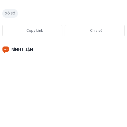
XỔ SỐ
Chia sẻ
BÌNH LUẬN