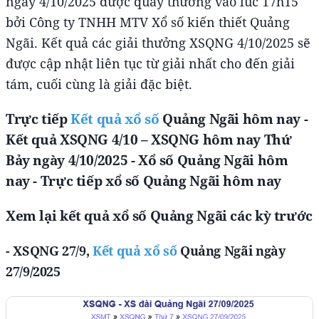
ngày 4/10/2025 được quay thưởng vào lúc 17h15
bởi Công ty TNHH MTV Xổ số kiến thiết Quảng
Ngãi. Kết quả các giải thưởng XSQNG 4/10/2025 sẽ
được cập nhật liên tục từ giải nhất cho đến giải
tám, cuối cùng là giải đặc biệt.
Trực tiếp
Kết quả xổ số
Quảng Ngãi hôm nay -
Kết quả XSQNG 4/10 – XSQNG hôm nay Thứ
Bảy ngày 4/10/2025 - Xổ số Quảng Ngãi hôm
nay - Trực tiếp xổ số Quảng Ngãi hôm nay
Xem lại kết quả xổ số Quảng Ngãi các kỳ trước
- XSQNG 27/9,
Kết quả xổ số
Quảng Ngãi ngày
27/9/2025