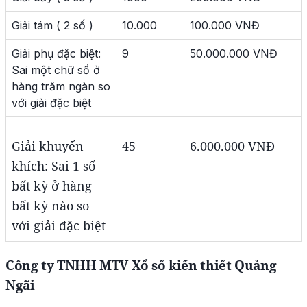
Giải tám ( 2 số )
10.000
100.000 VNĐ
Giải phụ đặc biệt:
9
50.000.000 VNĐ
Sai một chữ số ở
hàng trăm ngàn so
với giải đặc biệt
Giải khuyến
45
6.000.000 VNĐ
khích: Sai 1 số
bất kỳ ở hàng
bất kỳ nào so
với giải đặc biệt
Công ty TNHH MTV Xổ số kiến thiết Quảng
Ngãi