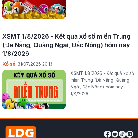
XSMT 1/8/2026 - Kết quả xổ số miền Trung
(Đà Nẵng, Quảng Ngãi, Đắc Nông) hôm nay
1/8/2026
Xổ số
31/07/2026 20:13
XSMT 1/8/2026 - Kết quả xổ số
miền Trung (Đà Nẵng, Quảng
Ngãi, Đắc Nông) hôm nay
1/8/2026