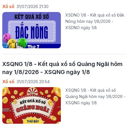
Xổ số
31/07/2026 21:30
XSDNO 1/8 - Kết quả xổ số Đắk
Nông hôm nay 1/8/2026 -
XSDNO ngày 1/8
XSQNG 1/8 - Kết quả xổ số Quảng Ngãi hôm
nay 1/8/2026 - XSQNG ngày 1/8
Xổ số
31/07/2026 20:54
XSQNG 1/8 - Kết quả xổ số
Quảng Ngãi hôm nay 1/8/2026 -
XSQNG ngày 1/8