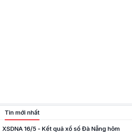
Tin mới nhất
XSDNA 16/5 - Kết quả xổ số Đà Nẵng hôm