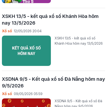
XSKH 13/5 - kết quả xổ số Khánh Hòa hôm
nay 13/5/2026
Xổ số
12/05/2026 20:04
XSKH 13/5 - kết quả xổ số
Khánh Hòa hôm nay 13/5/2026
XSDNA 9/5 - Kết quả xổ số Đà Nẵng hôm nay
9/5/2026
Xổ số
09/05/2026 05:59
XSDNA 9/5 - Kết quả xổ số Đà
Nẵng hôm nay 9/5/2026