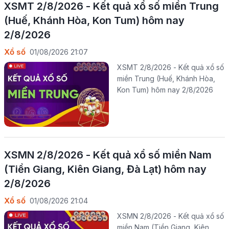
XSMT 2/8/2026 - Kết quả xổ số miền Trung
(Huế, Khánh Hòa, Kon Tum) hôm nay
2/8/2026
Xổ số
01/08/2026 21:07
XSMT 2/8/2026 - Kết quả xổ số
miền Trung (Huế, Khánh Hòa,
Kon Tum) hôm nay 2/8/2026
XSMN 2/8/2026 - Kết quả xổ số miền Nam
(Tiền Giang, Kiên Giang, Đà Lạt) hôm nay
2/8/2026
Xổ số
01/08/2026 21:04
XSMN 2/8/2026 - Kết quả xổ số
miền Nam (Tiền Giang, Kiên