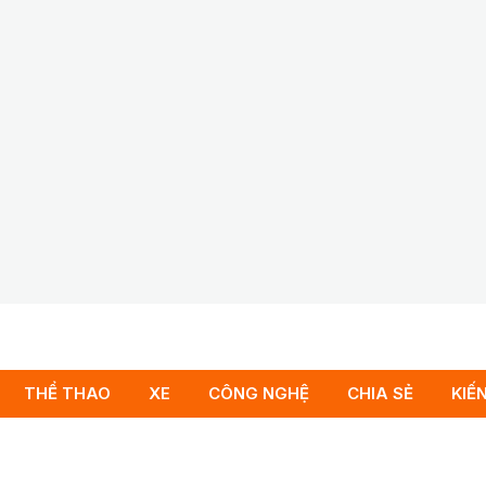
THỂ THAO
XE
CÔNG NGHỆ
CHIA SẺ
KIẾ