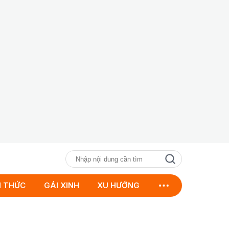
N THỨC
GÁI XINH
XU HƯỚNG