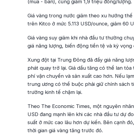
(mua - bán), cũng giảm 1,9 triệu đồng/lượng.
Giá vàng trong nước giảm theo xu hướng thế g
trên Kitco ở mức 5.113 USD/ounce, giảm 60 U
Giá vàng suy giảm khi nhà đầu tư thường chuyể
giá năng lượng, biến động tiền tệ và kỳ vọng 
Xung đột tại Trung Đông đã đẩy giá năng lượn
phát quay trở lại. Giá dầu tăng có thể lan tỏa
phí vận chuyển và sản xuất cao hơn. Nếu lạm
trung ương có thể buộc phải giữ chính sách ti
trưởng kinh tế chậm lại.
Theo
The Economic Times
, một nguyên nhân
USD đang mạnh lên khi các nhà đầu tư dự đoá
suất ở mức cao lâu hơn dự kiến. Bên cạnh đó
thời gian giá vàng tăng trước đó.