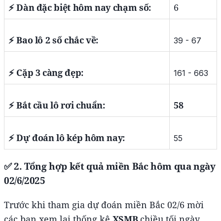
⚡ Dàn đặc biệt hôm nay chạm số:
6
⚡ Bao lô 2 số chắc về:
39 - 67
⚡ Cặp 3 càng đẹp:
161 - 663
⚡ Bắt cầu lô rơi chuẩn:
58
⚡ Dự đoán lô kép hôm nay:
55
✅ 2. Tổng hợp kết quả miền Bắc hôm qua ngày
02/6/2025
Trước khi tham gia dự đoán miền Bắc 02/6 mời
các bạn xem lại thống kê
XSMB
chiều tối ngày