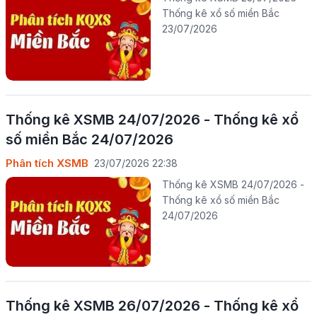
Thống kê xổ số miền Bắc
23/07/2026
Thống kê XSMB 24/07/2026 - Thống kê xổ
số miền Bắc 24/07/2026
Phân tích XSMB
23/07/2026 22:38
Thống kê XSMB 24/07/2026 -
Thống kê xổ số miền Bắc
24/07/2026
Thống kê XSMB 26/07/2026 - Thống kê xổ