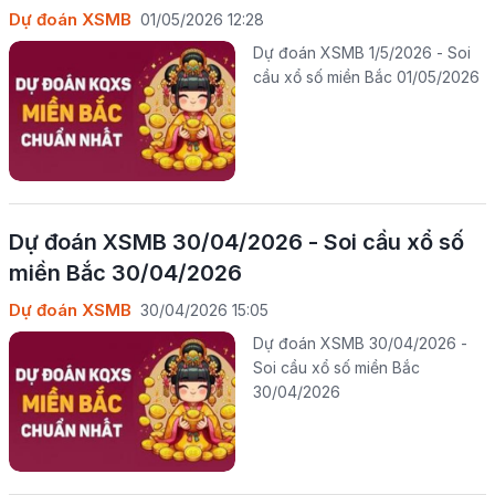
Dự đoán XSMB
01/05/2026 12:28
Dự đoán XSMB 1/5/2026 - Soi
cầu xổ số miền Bắc 01/05/2026
Dự đoán XSMB 30/04/2026 - Soi cầu xổ số
miền Bắc 30/04/2026
Dự đoán XSMB
30/04/2026 15:05
Dự đoán XSMB 30/04/2026 -
Soi cầu xổ số miền Bắc
30/04/2026