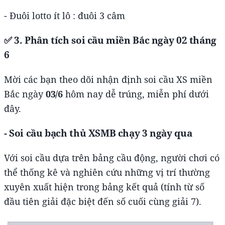
- Đuôi lotto ít lô : đuôi 3 câm
✅ 3. Phân tích soi cầu miền Bắc ngày 02 tháng
6
Mời các bạn theo dõi nhận định soi cầu XS miền
Bắc ngày
03/6
hôm nay dễ trúng, miễn phí dưới
đây.
- Soi cầu bạch thủ XSMB chạy 3 ngày qua
Với soi cầu dựa trên bảng cầu động, người chơi có
thể thống kê và nghiên cứu những vị trí thường
xuyên xuất hiện trong bảng kết quả (tính từ số
đầu tiên giải đặc biệt đến số cuối cùng giải 7).