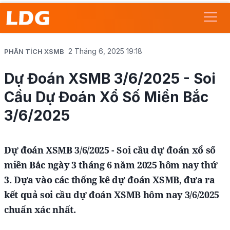
2 Tháng 6, 2025 19:18
PHÂN TÍCH XSMB
Dự Đoán XSMB 3/6/2025 - Soi
Cầu Dự Đoán Xổ Số Miền Bắc
3/6/2025
Dự đoán XSMB 3/6/2025 - Soi cầu dự đoán xổ số
miền Bắc ngày 3 tháng 6 năm 2025 hôm nay thứ
3. Dựa vào các thống kê dự đoán XSMB, đưa ra
kết quả soi cầu dự đoán XSMB hôm nay 3/6/2025
chuẩn xác nhất.