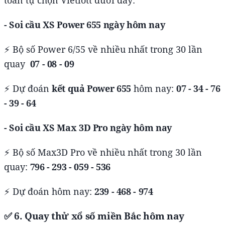
- Soi cầu XS Power 655 ngày hôm nay
⚡ Bộ số Power 6/55 về nhiều nhất trong 30 lần
quay
07 - 08 - 09
⚡ Dự đoán
kết quả Power 655
hôm nay:
07 - 34 - 76
- 39 - 64
- Soi cầu XS Max 3D Pro ngày hôm nay
⚡ Bộ số Max3D Pro về nhiều nhất trong 30 lần
quay:
796 - 293 - 059 - 536
⚡ Dự đoán hôm nay:
239 - 468 - 974
✅ 6. Quay thử xổ số miền Bắc hôm nay