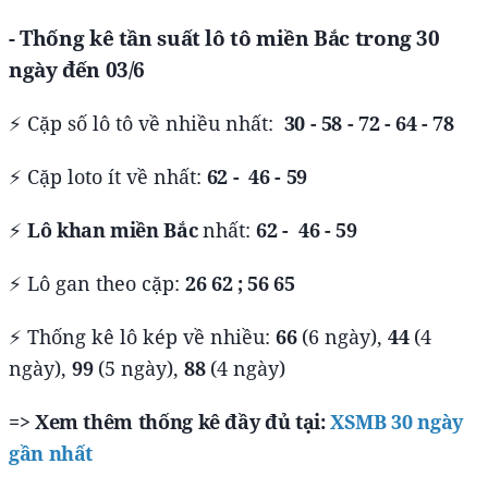
- Thống kê tần suất lô tô miền Bắc trong 30
ngày đến 03/6
⚡ Cặp số lô tô về nhiều nhất:
30 - 58 - 72 - 64 - 78
⚡ Cặp loto ít về nhất:
62 - 46 - 59
⚡
Lô khan miền Bắc
nhất:
62 - 46 - 59
⚡ Lô gan theo cặp:
26 62 ; 56 65
⚡ Thống kê lô kép về nhiều:
66
(6 ngày),
44
(4
ngày),
99
(5 ngày),
88
(4 ngày)
=> Xem thêm thống kê đầy đủ tại:
XSMB 30 ngày
gần nhất