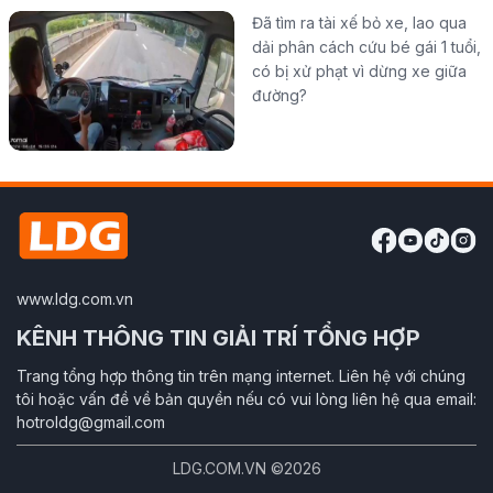
Đã tìm ra tài xế bỏ xe, lao qua
dải phân cách cứu bé gái 1 tuổi,
có bị xử phạt vì dừng xe giữa
đường?
www.ldg.com.vn
KÊNH THÔNG TIN GIẢI TRÍ TỔNG HỢP
Trang tổng hợp thông tin trên mạng internet. Liên hệ với chúng
tôi hoặc vấn đề về bản quyền nếu có vui lòng liên hệ qua email:
hotroldg@gmail.com
LDG.COM.VN ©2026