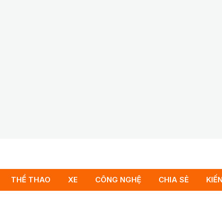
THỂ THAO
XE
CÔNG NGHỆ
CHIA SẺ
KIẾ