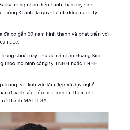
ailisa cùng nhau điều hành thẩm mỹ viện
 vợ chồng Khánh đã quyết định dừng công ty
sa đã có gần 30 năm hình thành và phát triển với
cả nước.
n trong chuỗi này đều do cá nhân Hoàng Kim
ộng theo mô hình công ty TNHH hoặc TNHH
 trung vào lĩnh vực làm đẹp và dạy nghề,
hau ở cách sắp xếp các cụm từ, thậm chí,
 rời thành MAI LI SA.