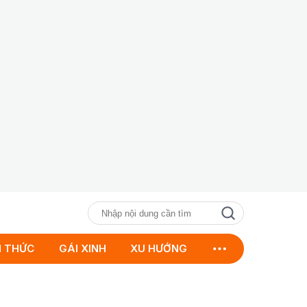
N THỨC
GÁI XINH
XU HƯỚNG