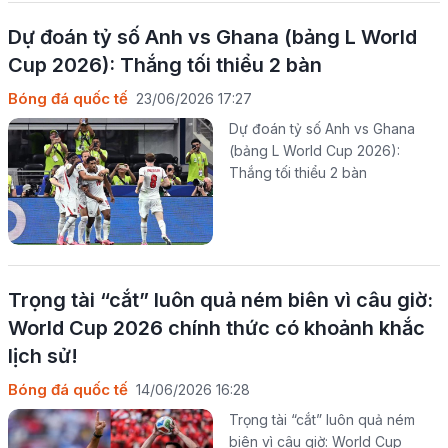
Dự đoán tỷ số Anh vs Ghana (bảng L World
Cup 2026): Thắng tối thiểu 2 bàn
Bóng đá quốc tế
23/06/2026 17:27
Dự đoán tỷ số Anh vs Ghana
(bảng L World Cup 2026):
Thắng tối thiểu 2 bàn
Trọng tài “cắt” luôn quả ném biên vì câu giờ:
World Cup 2026 chính thức có khoảnh khắc
lịch sử!
Bóng đá quốc tế
14/06/2026 16:28
Trọng tài “cắt” luôn quả ném
biên vì câu giờ: World Cup