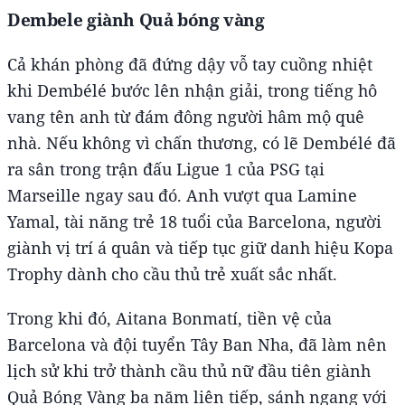
Dembele giành Quả bóng vàng
Cả khán phòng đã đứng dậy vỗ tay cuồng nhiệt
khi Dembélé bước lên nhận giải, trong tiếng hô
vang tên anh từ đám đông người hâm mộ quê
nhà. Nếu không vì chấn thương, có lẽ Dembélé đã
ra sân trong trận đấu Ligue 1 của PSG tại
Marseille ngay sau đó. Anh vượt qua Lamine
Yamal, tài năng trẻ 18 tuổi của Barcelona, người
giành vị trí á quân và tiếp tục giữ danh hiệu Kopa
Trophy dành cho cầu thủ trẻ xuất sắc nhất.
Trong khi đó, Aitana Bonmatí, tiền vệ của
Barcelona và đội tuyển Tây Ban Nha, đã làm nên
lịch sử khi trở thành cầu thủ nữ đầu tiên giành
Quả Bóng Vàng ba năm liên tiếp, sánh ngang với