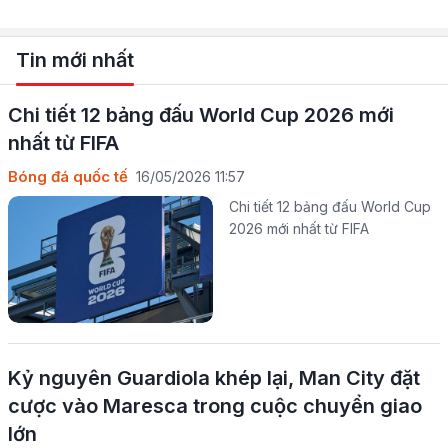
Tin mới nhất
Chi tiết 12 bảng đấu World Cup 2026 mới
nhất từ FIFA
Bóng đá quốc tế
16/05/2026 11:57
Chi tiết 12 bảng đấu World Cup
2026 mới nhất từ FIFA
Kỷ nguyên Guardiola khép lại, Man City đặt
cược vào Maresca trong cuộc chuyển giao
lớn