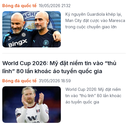
Bóng đá quốc tế
19/05/2026 21:32
Kỷ nguyên Guardiola khép lại,
Man City đặt cược vào Maresca
trong cuộc chuyển giao lớn
World Cup 2026: Mỹ đặt niềm tin vào “thủ
lĩnh” 80 lần khoác áo tuyển quốc gia
Bóng đá quốc tế
31/05/2026 18:59
World Cup 2026: Mỹ đặt niềm
tin vào “thủ lĩnh” 80 lần khoác
áo tuyển quốc gia