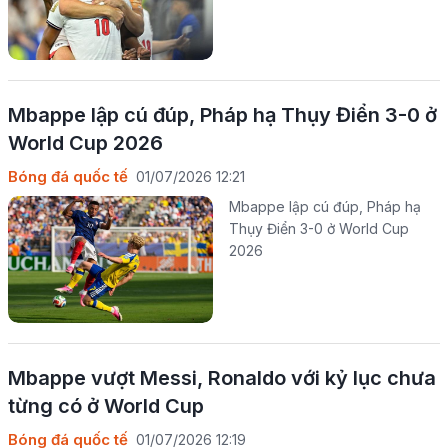
Mbappe lập cú đúp, Pháp hạ Thụy Điển 3-0 ở
World Cup 2026
Bóng đá quốc tế
01/07/2026 12:21
Mbappe lập cú đúp, Pháp hạ
Thụy Điển 3-0 ở World Cup
2026
Mbappe vượt Messi, Ronaldo với kỷ lục chưa
từng có ở World Cup
Bóng đá quốc tế
01/07/2026 12:19