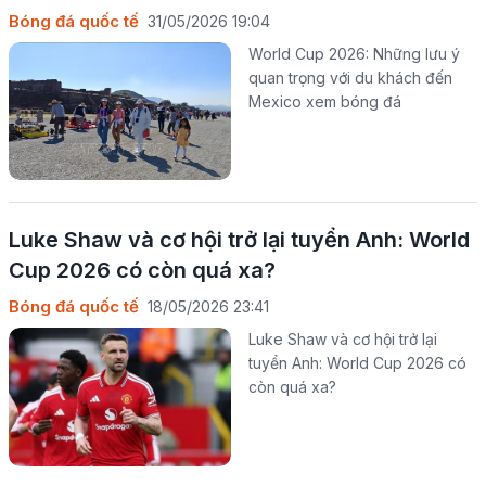
Bóng đá quốc tế
31/05/2026 19:04
World Cup 2026: Những lưu ý
quan trọng với du khách đến
Mexico xem bóng đá
Luke Shaw và cơ hội trở lại tuyển Anh: World
Cup 2026 có còn quá xa?
Bóng đá quốc tế
18/05/2026 23:41
Luke Shaw và cơ hội trở lại
tuyển Anh: World Cup 2026 có
còn quá xa?