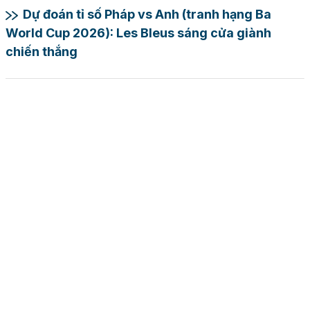
Dự đoán tỉ số Pháp vs Anh (tranh hạng Ba
World Cup 2026): Les Bleus sáng cửa giành
chiến thắng