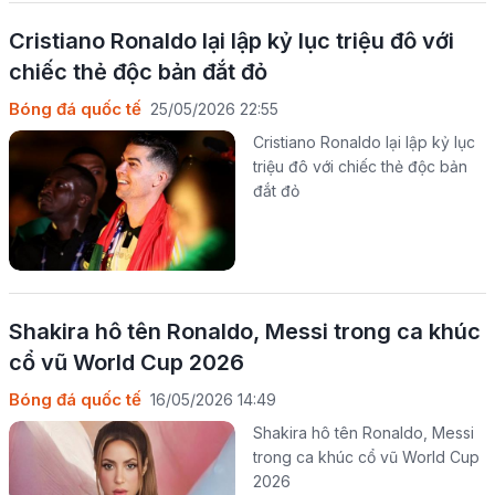
Cristiano Ronaldo lại lập kỷ lục triệu đô với
chiếc thẻ độc bản đắt đỏ
Bóng đá quốc tế
25/05/2026 22:55
Cristiano Ronaldo lại lập kỷ lục
triệu đô với chiếc thẻ độc bản
đắt đỏ
Shakira hô tên Ronaldo, Messi trong ca khúc
cổ vũ World Cup 2026
Bóng đá quốc tế
16/05/2026 14:49
Shakira hô tên Ronaldo, Messi
trong ca khúc cổ vũ World Cup
2026