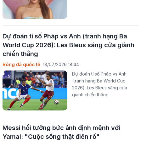
Dự đoán tỉ số Pháp vs Anh (tranh hạng Ba
World Cup 2026): Les Bleus sáng cửa giành
chiến thắng
Bóng đá quốc tế
18/07/2026 18:44
Dự đoán tỉ số Pháp vs Anh
(tranh hạng Ba World Cup
2026): Les Bleus sáng cửa
giành chiến thắng
Messi hồi tưởng bức ảnh định mệnh với
Yamal: "Cuộc sống thật điên rồ"