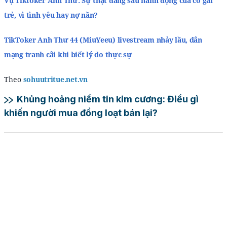
Vụ Tiktoker Anh Thư: Sự thật đằng sau hành động của cô gái
trẻ, vì tình yêu hay nợ nần?
TikToker Anh Thư 44 (MiuYeeu) livestream nhảy lầu, dân
mạng tranh cãi khi biết lý do thực sự
Theo
sohuutritue.net.vn
Khủng hoảng niềm tin kim cương: Điều gì
khiến người mua đồng loạt bán lại?