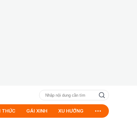
N THỨC
GÁI XINH
XU HƯỚNG