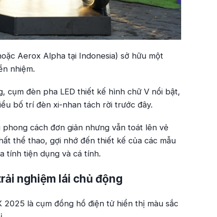
ặc Aerox Alpha tại Indonesia) sở hữu một
iền nhiệm.
, cụm đèn pha LED thiết kế hình chữ V nổi bật,
iểu bố trí đèn xi-nhan tách rời trước đây.
 phong cách đơn giản nhưng vẫn toát lên vẻ
chất thể thao, gợi nhớ đến thiết kế của các mẫu
 tính tiện dụng và cá tính.
rải nghiệm lái chủ động
2025 là cụm đồng hồ điện tử hiển thị màu sắc
ị.