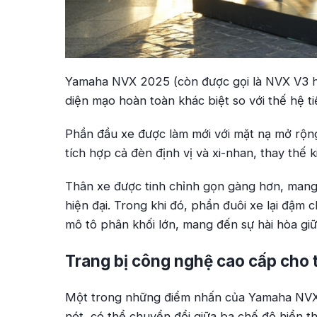
Yamaha NVX 2025 (còn được gọi là NVX V3 ho
diện mạo hoàn toàn khác biệt so với thế hệ t
Phần đầu xe được làm mới với mặt nạ mở rộng
tích hợp cả đèn định vị và xi-nhan, thay thế k
Thân xe được tinh chỉnh gọn gàng hơn, mang
hiện đại. Trong khi đó, phần đuôi xe lại đậm 
mô tô phân khối lớn, mang đến sự hài hòa giữa
Trang bị công nghệ cao cấp cho t
Một trong những điểm nhấn của Yamaha NVX 
nét, có thể chuyển đổi giữa ba chế độ hiển th