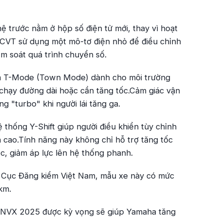
ệ trước nằm ở hộp số điện tử mới, thay vì hoạt
ECVT sử dụng một mô-tơ điện nhỏ để điều chỉnh
ểm soát quá trình chuyển số.
gồm T-Mode (Town Mode) dành cho môi trường
chạy đường dài hoặc cần tăng tốc.Cảm giác vận
g "turbo" khi người lái tăng ga.
thống Y-Shift giúp người điều khiển tùy chỉnh
 cao.Tính năng này không chỉ hỗ trợ tăng tốc
c, giảm áp lực lên hệ thống phanh.
của Cục Đăng kiểm Việt Nam, mẫu xe này có mức
 km.
ệ, NVX 2025 được kỳ vọng sẽ giúp Yamaha tăng