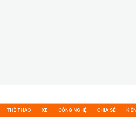
THỂ THAO
XE
CÔNG NGHỆ
CHIA SẺ
KIẾ