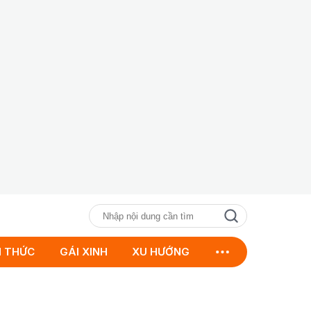
N THỨC
GÁI XINH
XU HƯỚNG