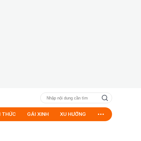
N THỨC
GÁI XINH
XU HƯỚNG