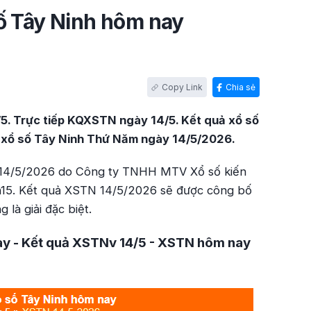
ố Tây Ninh hôm nay
Chia sẻ
5. Trực tiếp KQXSTN ngày 14/5. Kết quả xổ số
xổ số Tây Ninh Thứ Năm ngày 14/5/2026.
 14/5/2026 do Công ty TNHH MTV Xổ số kiến
16h15. Kết quả XSTN 14/5/2026 sẽ được công bố
g là giải đặc biệt.
y - Kết quả XSTNv 14/5 - XSTN hôm nay