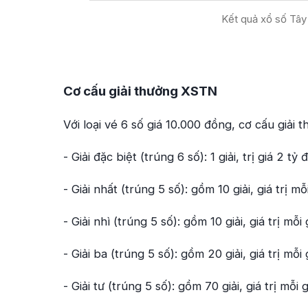
Kết quả xổ số Tây
Cơ cấu giải thưởng XSTN
Với loại vé 6 số giá 10.000 đồng, cơ cấu giải
- Giải đặc biệt (trúng 6 số): 1 giải, trị giá 2 tỷ
- Giải nhất (trúng 5 số): gồm 10 giải, giá trị mỗ
- Giải nhì (trúng 5 số): gồm 10 giải, giá trị mỗi 
- Giải ba (trúng 5 số): gồm 20 giải, giá trị mỗi 
- Giải tư (trúng 5 số): gồm 70 giải, giá trị mỗi g