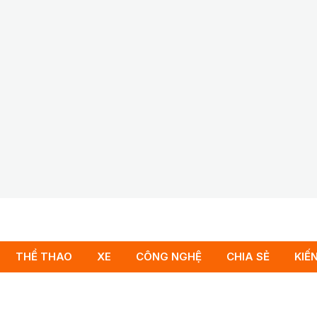
THỂ THAO
XE
CÔNG NGHỆ
CHIA SẺ
KIẾ