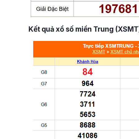
Kết quả xổ số miền Trung (XSMT