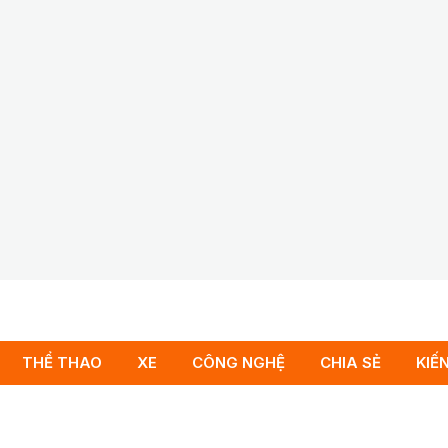
THỂ THAO
XE
CÔNG NGHỆ
CHIA SẺ
KIẾ