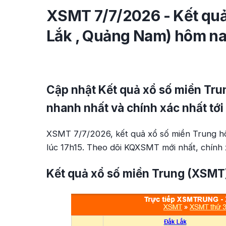
XSMT 7/7/2026 - Kết quả
Lắk , Quảng Nam) hôm n
Cập nhật Kết quả xổ số miền Tr
nhanh nhất và chính xác nhất tới
XSMT 7/7/2026, kết quả xổ số miền Trung hô
lúc 17h15. Theo dõi KQXSMT mới nhất, chính 
Kết quả xổ số miền Trung (XSMT