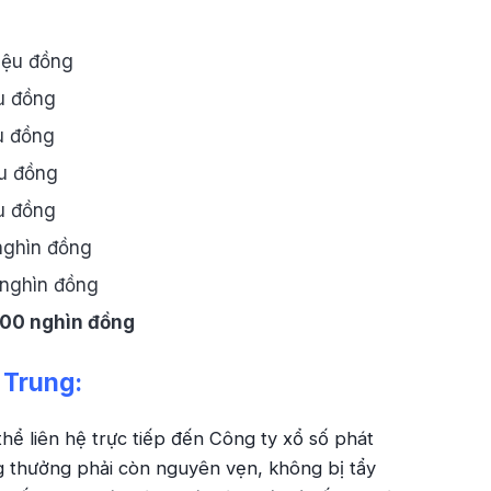
riệu đồng
ệu đồng
ệu đồng
ệu đồng
ệu đồng
 nghìn đồng
0 nghìn đồng
 100 nghìn đồng
 Trung:
hể liên hệ trực tiếp đến Công ty xổ số phát
g thưởng phải còn nguyên vẹn, không bị tẩy