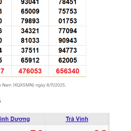
ền Nam (KQXSMN) ngày 8/11/2025.
5