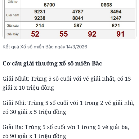
Kết quả Xổ số miền Bắc ngày 14/3/2026
Cơ cấu giải thưởng xổ số miền Bắc
Giải Nhất: Trùng 5 số cuối với vé giải nhất, có 15
giải x 10 triệu đồng
Giải Nhì: Trùng 5 số cuối với 1 trong 2 vé giải nhì,
có 30 giải x 5 triệu đồng
Giải Ba: Trùng 5 số cuối với 1 trong 6 vé giải ba,
có 90 giải x 1 triệu đồng