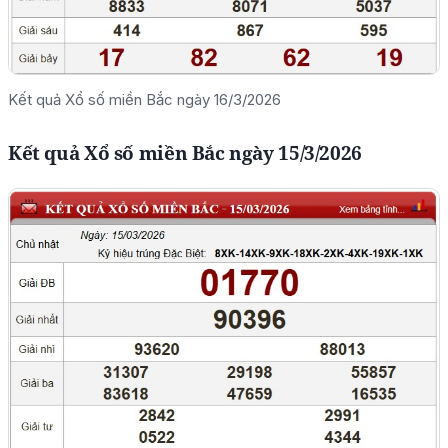
Kết quả Xổ số miền Bắc ngày 16/3/2026
Kết quả Xổ số miền Bắc ngày 15/3/2026