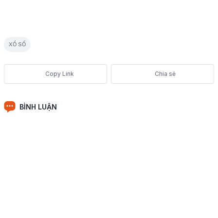
XỔ SỐ
Chia sẻ
BÌNH LUẬN