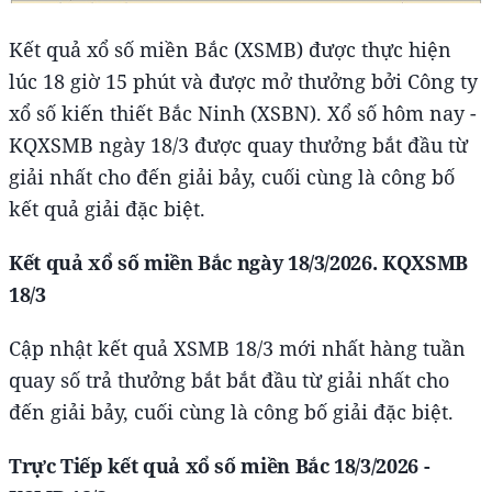
Kết quả xổ số miền Bắc (XSMB) được thực hiện
lúc 18 giờ 15 phút và được mở thưởng bởi Công ty
xổ số kiến thiết Bắc Ninh (XSBN). Xổ số hôm nay -
KQXSMB ngày 18/3 được quay thưởng bắt đầu từ
giải nhất cho đến giải bảy, cuối cùng là công bố
kết quả giải đặc biệt.
Kết quả xổ số miền Bắc ngày 18/3/2026. KQXSMB
18/3
Cập nhật kết quả XSMB 18/3 mới nhất hàng tuần
quay số trả thưởng bắt bắt đầu từ giải nhất cho
đến giải bảy, cuối cùng là công bố giải đặc biệt.
Trực Tiếp kết quả xổ số miền Bắc 18/3/2026 -