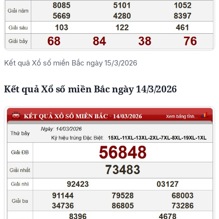
Kết quả Xổ số miền Bắc ngày 15/3/2026
Kết quả Xổ số miền Bắc ngày 14/3/2026