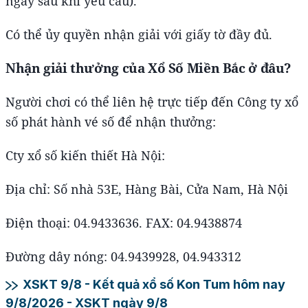
ngày sau khi yêu cầu).
Có thể ủy quyền nhận giải với giấy tờ đầy đủ.
Nhận giải thưởng của Xổ Số Miền Bắc ở đâu?
Người chơi có thể liên hệ trực tiếp đến Công ty xổ
số phát hành vé số để nhận thưởng:
Cty xổ số kiến thiết Hà Nội:
Địa chỉ: Số nhà 53E, Hàng Bài, Cửa Nam, Hà Nội
Điện thoại: 04.9433636. FAX: 04.9438874
Đường dây nóng: 04.9439928, 04.943312
XSKT 9/8 - Kết quả xổ số Kon Tum hôm nay
9/8/2026 - XSKT ngày 9/8