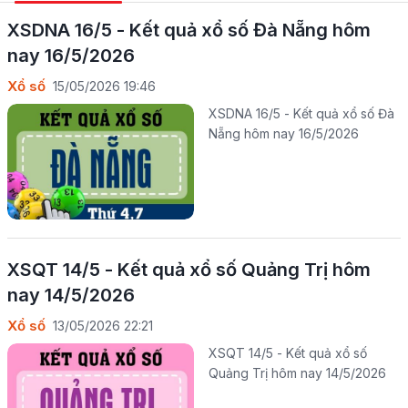
XSDNA 16/5 - Kết quả xổ số Đà Nẵng hôm
nay 16/5/2026
Xổ số
15/05/2026 19:46
XSDNA 16/5 - Kết quả xổ số Đà
Nẵng hôm nay 16/5/2026
XSQT 14/5 - Kết quả xổ số Quảng Trị hôm
nay 14/5/2026
Xổ số
13/05/2026 22:21
XSQT 14/5 - Kết quả xổ số
Quảng Trị hôm nay 14/5/2026