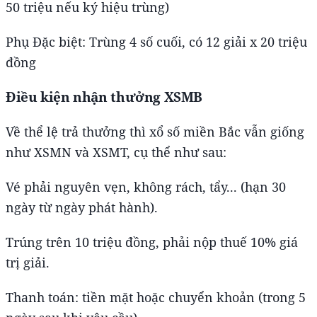
50 triệu nếu ký hiệu trùng)
Phụ Đặc biệt: Trùng 4 số cuối, có 12 giải x 20 triệu
đồng
Điều kiện nhận thưởng XSMB
Về thể lệ trả thưởng thì xổ số miền Bắc vẫn giống
như XSMN và XSMT, cụ thể như sau:
Vé phải nguyên vẹn, không rách, tẩy... (hạn 30
ngày từ ngày phát hành).
Trúng trên 10 triệu đồng, phải nộp thuế 10% giá
trị giải.
Thanh toán: tiền mặt hoặc chuyển khoản (trong 5