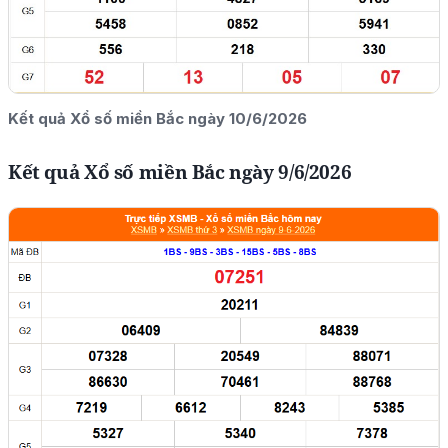
Kết quả Xổ số miền Bắc ngày 10/6/2026
Kết quả Xổ số miền Bắc ngày 9/6/2026