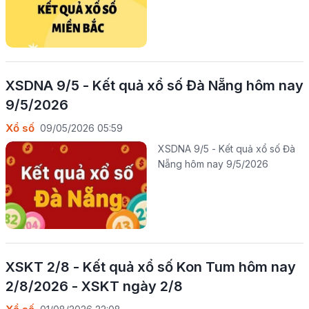
XSDNA 9/5 - Kết quả xổ số Đà Nẵng hôm nay
9/5/2026
Xổ số
09/05/2026 05:59
XSDNA 9/5 - Kết quả xổ số Đà
Nẵng hôm nay 9/5/2026
XSKT 2/8 - Kết quả xổ số Kon Tum hôm nay
2/8/2026 - XSKT ngày 2/8