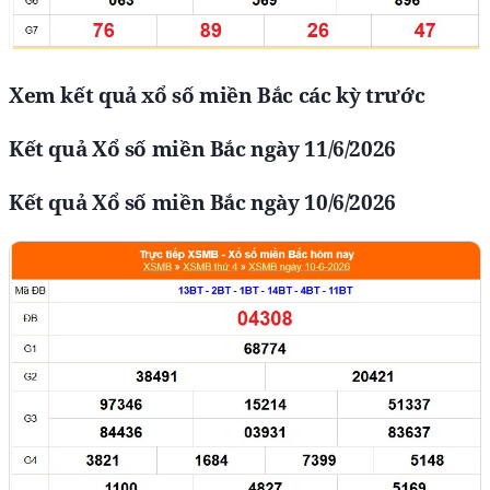
Xem kết quả xổ số miền Bắc các kỳ trước
Kết quả Xổ số miền Bắc ngày 11/6/2026
Kết quả Xổ số miền Bắc ngày 10/6/2026