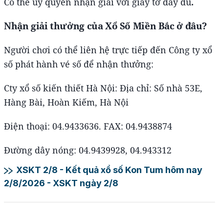
Có thể ủy quyền nhận giải với giấy tờ đầy đủ
.
Nhận giải thưởng của Xổ Số Miền Bắc ở đâu?
Người chơi có thể liên hệ trực tiếp đến Công ty xổ
số phát hành vé số để nhận thưởng:
Cty xổ số kiến thiết Hà Nội: Địa chỉ: Số nhà 53E,
Hàng Bài, Hoàn Kiếm, Hà Nội
Điện thoại: 04.9433636. FAX: 04.9438874
Đường dây nóng: 04.9439928, 04.943312
XSKT 2/8 - Kết quả xổ số Kon Tum hôm nay
2/8/2026 - XSKT ngày 2/8