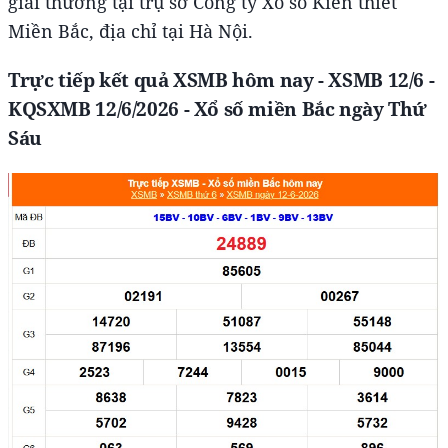
giải thưởng tại trụ sở Công ty Xổ số Kiến thiết
Miền Bắc, địa chỉ tại Hà Nội.
Trực tiếp kết quả XSMB hôm nay - XSMB 12/6 -
KQSXMB 12/6/2026 - Xổ số miền Bắc ngày Thứ
Sáu