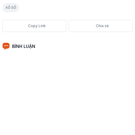
XỔ SỐ
Chia sẻ
BÌNH LUẬN