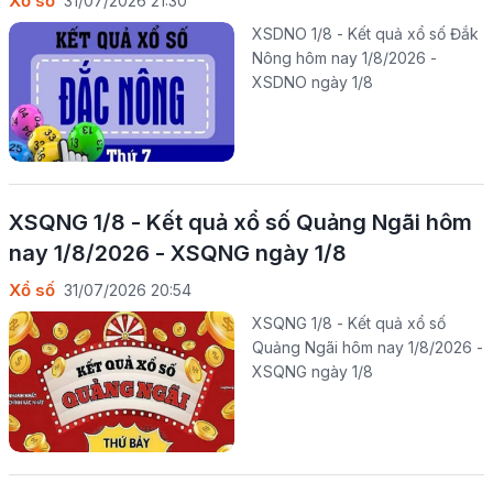
Xổ số
31/07/2026 21:30
XSDNO 1/8 - Kết quả xổ số Đắk
Nông hôm nay 1/8/2026 -
XSDNO ngày 1/8
XSQNG 1/8 - Kết quả xổ số Quảng Ngãi hôm
nay 1/8/2026 - XSQNG ngày 1/8
Xổ số
31/07/2026 20:54
XSQNG 1/8 - Kết quả xổ số
Quảng Ngãi hôm nay 1/8/2026 -
XSQNG ngày 1/8