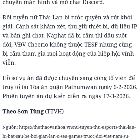
chuyển màn hình và mở chat Discord.
Đội tuyển nữ Thái Lan bị tước quyền và rút khỏi
giải. Cảnh sát khám xét, thu giữ thiết bị, dữ liệu IP
và bản ghi chat. Naphat đã bị cấm thi đấu suốt
đời, VĐV Cheerio không thuộc TESF nhưng cũng
bị cấm tham gia mọi hoạt động của hiệp hội vĩnh
viễn.
Hồ sơ vụ án đã được chuyển sang công tố viên để
truy tố tại Tòa án quận Pathumwan ngày 6-2-2026.
Phiên tuyên án dự kiến diễn ra ngày 17-3-2026.
Theo Sơn Tùng
(TTVH)
Nguồn: https://thethaovanhoa.vn/nu-tuyen-thu-esports-thai-lan-
bi-bat-sau-be-boi-gian-lan-o-sea-games-truoc-doi-viet-nam-su-