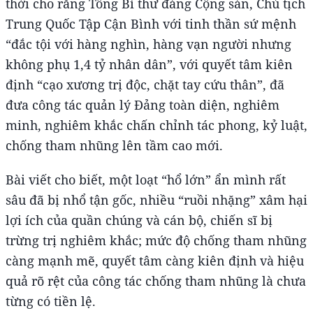
thời cho rằng Tổng Bí thư đảng Cộng sản, Chủ tịch
Trung Quốc Tập Cận Bình với tinh thần sứ mệnh
“đắc tội với hàng nghìn, hàng vạn người nhưng
không phụ 1,4 tỷ nhân dân”, với quyết tâm kiên
định “cạo xương trị độc, chặt tay cứu thân”, đã
đưa công tác quản lý Đảng toàn diện, nghiêm
minh, nghiêm khắc chấn chỉnh tác phong, kỷ luật,
chống tham nhũng lên tầm cao mới.
Bài viết cho biết, một loạt “hổ lớn” ẩn mình rất
sâu đã bị nhổ tận gốc, nhiều “ruồi nhặng” xâm hại
lợi ích của quần chúng và cán bộ, chiến sĩ bị
trừng trị nghiêm khắc; mức độ chống tham nhũng
càng mạnh mẽ, quyết tâm càng kiên định và hiệu
quả rõ rệt của công tác chống tham nhũng là chưa
từng có tiền lệ.