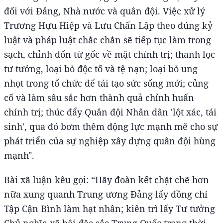
đối với Đảng, Nhà nước và quân đội. Việc xử lý
Trương Hựu Hiệp và Lưu Chấn Lập theo đúng kỷ
luật và pháp luật chắc chắn sẽ tiếp tục làm trong
sạch, chỉnh đốn từ gốc về mặt chính trị; thanh lọc
tư tưởng, loại bỏ độc tố và tệ nạn; loại bỏ ung
nhọt trong tổ chức để tái tạo sức sống mới; củng
cố và làm sâu sắc hơn thành quả chỉnh huấn
chính trị; thúc đẩy Quân đội Nhân dân 'lột xác, tái
sinh', qua đó bơm thêm động lực mạnh mẽ cho sự
phát triển của sự nghiệp xây dựng quân đội hùng
mạnh".
Bài xã luận kêu gọi: “Hãy đoàn kết chặt chẽ hơn
nữa xung quanh Trung ương Đảng lấy đồng chí
Tập Cận Bình làm hạt nhân; kiên trì lấy Tư tưởng
Chủ nghĩa xã hội đặc sắc Trung Quốc trong thời