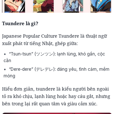
Tsundere là gì?
Japanese Popular Culture Tsundere là thuật ngữ
xuất phát từ tiếng Nhật, ghép giữa:
“Tsun-tsun” (ツンツン): lạnh lùng, khó gần, cộc
cằn
“Dere-dere” (デレデレ): đáng yêu, tình cảm, mềm
mỏng
Hiểu đơn giản, tsundere là kiểu người bên ngoài
tỏ ra khó chịu, lạnh lùng hoặc hay cáu gắt, nhưng
bên trong lại rất quan tâm và giàu cảm xúc.