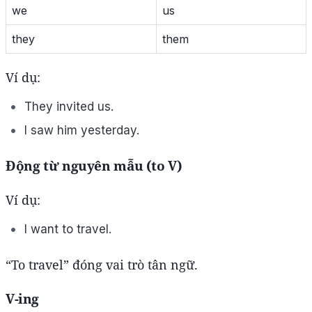
we
us
they
them
Ví dụ:
They invited us.
I saw him yesterday.
Động từ nguyên mẫu (to V)
Ví dụ:
I want to travel.
“To travel” đóng vai trò tân ngữ.
V-ing