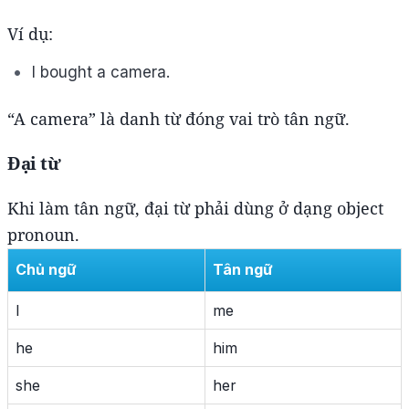
Ví dụ:
I bought a camera.
“A camera” là danh từ đóng vai trò tân ngữ.
Đại từ
Khi làm tân ngữ, đại từ phải dùng ở dạng object
pronoun.
Chủ ngữ
Tân ngữ
I
me
he
him
she
her