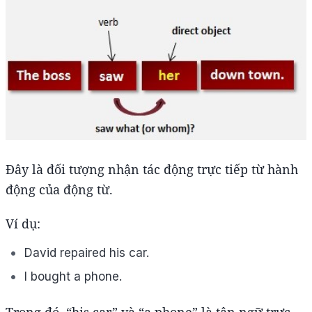
Đây là đối tượng nhận tác động trực tiếp từ hành
động của động từ.
Ví dụ:
David repaired his car.
I bought a phone.
Trong đó, “his car” và “a phone” là tân ngữ trực