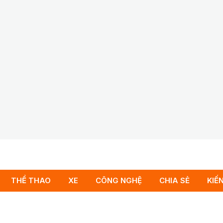
THỂ THAO
XE
CÔNG NGHỆ
CHIA SẺ
KIẾ