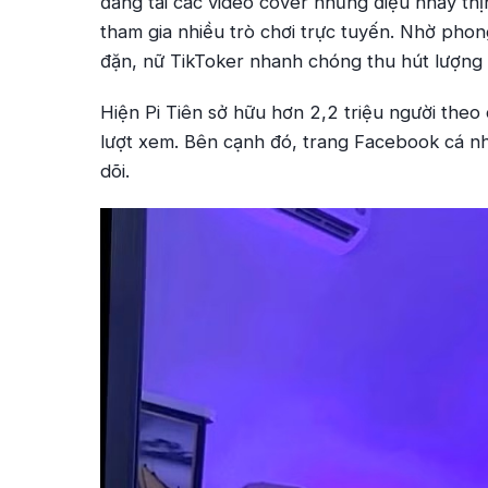
đăng tải các video cover những điệu nhảy thị
tham gia nhiều trò chơi trực tuyến. Nhờ pho
đặn, nữ TikToker nhanh chóng thu hút lượng l
Hiện Pi Tiên sở hữu hơn 2,2 triệu người theo 
lượt xem. Bên cạnh đó, trang Facebook cá n
dõi.