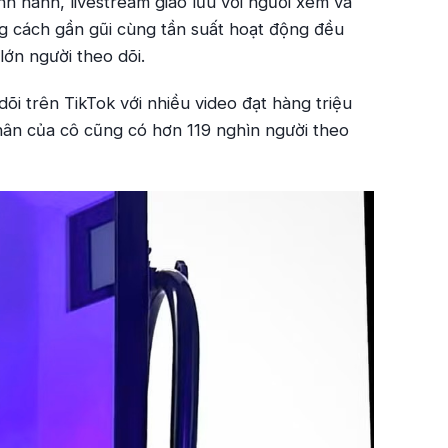
nh hành, livestream giao lưu với người xem và
ng cách gần gũi cùng tần suất hoạt động đều
ớn người theo dõi.
dõi trên TikTok với nhiều video đạt hàng triệu
hân của cô cũng có hơn 119 nghìn người theo