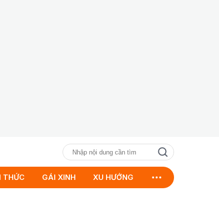
N THỨC
GÁI XINH
XU HƯỚNG