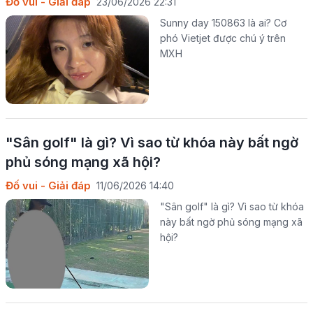
Đố vui - Giải đáp
23/06/2026 22:31
Sunny day 150863 là ai? Cơ
phó Vietjet được chú ý trên
MXH
"Sân golf" là gì? Vì sao từ khóa này bất ngờ
phủ sóng mạng xã hội?
Đố vui - Giải đáp
11/06/2026 14:40
"Sân golf" là gì? Vì sao từ khóa
này bất ngờ phủ sóng mạng xã
hội?