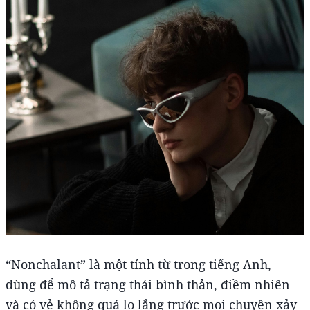
“Nonchalant” là một tính từ trong tiếng Anh,
dùng để mô tả trạng thái bình thản, điềm nhiên
và có vẻ không quá lo lắng trước mọi chuyện xảy