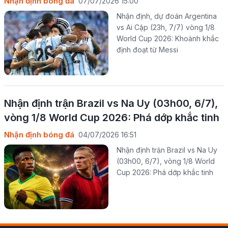
Nhận định bóng đá
07/07/2026 15:00
Nhận định, dự đoán Argentina
vs Ai Cập (23h, 7/7) vòng 1/8
World Cup 2026: Khoảnh khắc
định đoạt từ Messi
Nhận định trận Brazil vs Na Uy (03h00, 6/7),
vòng 1/8 World Cup 2026: Phá dớp khắc tinh
Nhận định bóng đá
04/07/2026 16:51
Nhận định trận Brazil vs Na Uy
(03h00, 6/7), vòng 1/8 World
Cup 2026: Phá dớp khắc tinh