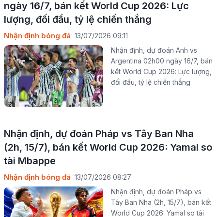
ngày 16/7, bán kết World Cup 2026: Lực
lượng, đối đầu, tỷ lệ chiến thắng
Nhận định bóng đá
13/07/2026 09:11
Nhận định, dự đoán Anh vs
Argentina 02h00 ngày 16/7, bán
kết World Cup 2026: Lực lượng,
đối đầu, tỷ lệ chiến thắng
Nhận định, dự đoán Pháp vs Tây Ban Nha
(2h, 15/7), bán kết World Cup 2026: Yamal so
tài Mbappe
Nhận định bóng đá
13/07/2026 08:27
Nhận định, dự đoán Pháp vs
Tây Ban Nha (2h, 15/7), bán kết
World Cup 2026: Yamal so tài