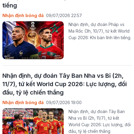
tiếng
Nhận định bóng đá
09/07/2026 22:57
Nhận định, dự đoán Pháp vs
Ma Rốc (3h, 10/7), tứ kết World
Cup 2026: Khi bản lĩnh lên tiếng
Nhận định, dự đoán Tây Ban Nha vs Bỉ (2h,
11/7), tứ kết World Cup 2026: Lực lượng, đối
đầu, tỷ lệ chiến thắng
Nhận định bóng đá
09/07/2026 19:00
Nhận định, dự đoán Tây Ban
Nha vs Bỉ (2h, 11/7), tứ kết
World Cup 2026: Lực lượng, đối
đầu, tỷ lệ chiến thắng