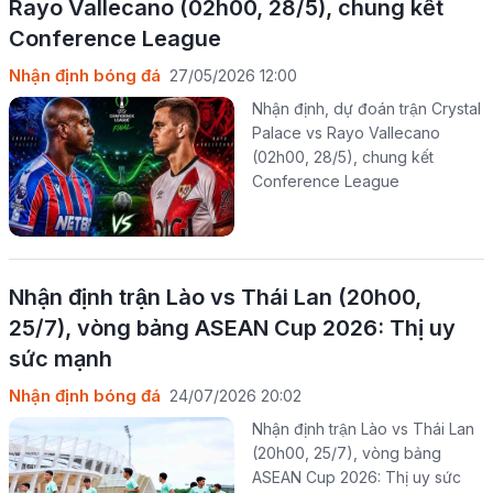
Rayo Vallecano (02h00, 28/5), chung kết
Conference League
Nhận định bóng đá
27/05/2026 12:00
Nhận định, dự đoán trận Crystal
Palace vs Rayo Vallecano
(02h00, 28/5), chung kết
Conference League
Nhận định trận Lào vs Thái Lan (20h00,
25/7), vòng bảng ASEAN Cup 2026: Thị uy
sức mạnh
Nhận định bóng đá
24/07/2026 20:02
Nhận định trận Lào vs Thái Lan
(20h00, 25/7), vòng bảng
ASEAN Cup 2026: Thị uy sức