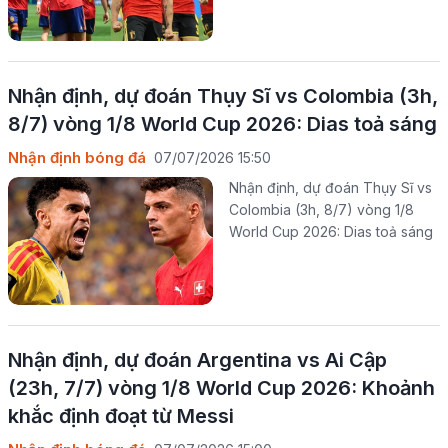
Nhận định, dự đoán Thụy Sĩ vs Colombia (3h,
8/7) vòng 1/8 World Cup 2026: Dias toả sáng
Nhận định bóng đá
07/07/2026 15:50
Nhận định, dự đoán Thụy Sĩ vs
Colombia (3h, 8/7) vòng 1/8
World Cup 2026: Dias toả sáng
Nhận định, dự đoán Argentina vs Ai Cập
(23h, 7/7) vòng 1/8 World Cup 2026: Khoảnh
khắc định đoạt từ Messi