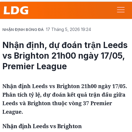
17 Tháng 5, 2026 19:24
NHẬN ĐỊNH BÓNG ĐÁ
Nhận định, dự đoán trận Leeds
vs Brighton 21h00 ngày 17/05,
Premier League
Nhận định Leeds vs Brighton 21h00 ngày 17/05.
Phân tích tỷ lệ, dự đoán kết quả trận đấu giữa
Leeds và Brighton thuộc vòng 37 Premier
League.
Nhận định Leeds vs Brighton