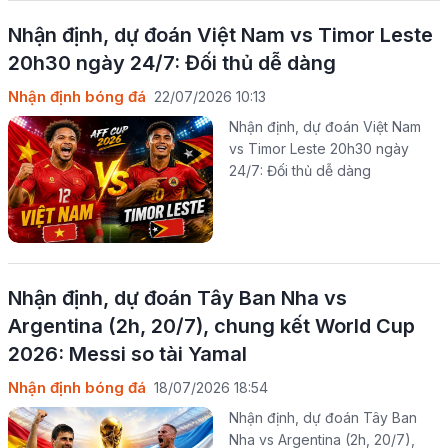
Nhận định, dự đoán Việt Nam vs Timor Leste
20h30 ngày 24/7: Đối thủ dễ dàng
Nhận định bóng đá
22/07/2026 10:13
Nhận định, dự đoán Việt Nam
vs Timor Leste 20h30 ngày
24/7: Đối thủ dễ dàng
Nhận định, dự đoán Tây Ban Nha vs
Argentina (2h, 20/7), chung kết World Cup
2026: Messi so tài Yamal
Nhận định bóng đá
18/07/2026 18:54
Nhận định, dự đoán Tây Ban
Nha vs Argentina (2h, 20/7),