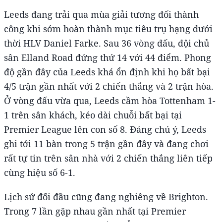
Leeds đang trải qua mùa giải tương đối thành
công khi sớm hoàn thành mục tiêu trụ hạng dưới
thời HLV Daniel Farke. Sau 36 vòng đấu, đội chủ
sân Elland Road đứng thứ 14 với 44 điểm. Phong
độ gần đây của Leeds khá ổn định khi họ bất bại
4/5 trận gần nhất với 2 chiến thắng và 2 trận hòa.
Ở vòng đấu vừa qua, Leeds cầm hòa Tottenham 1-
1 trên sân khách, kéo dài chuỗi bất bại tại
Premier League lên con số 8. Đáng chú ý, Leeds
ghi tới 11 bàn trong 5 trận gần đây và đang chơi
rất tự tin trên sân nhà với 2 chiến thắng liên tiếp
cùng hiệu số 6-1.
Lịch sử đối đầu cũng đang nghiêng về Brighton.
Trong 7 lần gặp nhau gần nhất tại Premier