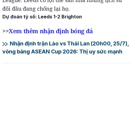
League. Leeds có lợi thế sân nhà nhưng lịch sử
đối đầu đang chống lại họ.
Dự đoán tỷ số: Leeds 1-2 Brighton
>>
Xem thêm nhận định bóng đá
Nhận định trận Lào vs Thái Lan (20h00, 25/7),
vòng bảng ASEAN Cup 2026: Thị uy sức mạnh