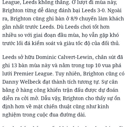
League, Leeds không thắng. Ở lượt đi mùa này,
Brighton từng dễ dàng đánh bại Leeds 3-0. Ngoài
ra, Brighton cũng ghi bàn ở 8/9 chuyến làm khách
gần nhất trước Leeds. Dù Leeds chơi tốt hơn
nhiều so với giai đoạn đầu mùa, họ vẫn gặp khó
trước lối đá kiểm soát và giàu tốc độ của đối thủ.
Leeds sở hữu Dominic Calvert-Lewin, chân sút đã
ghi 13 bàn mùa này và nằm trong top 10 vua phá
lưới Premier League. Tuy nhiên, Brighton cũng có
Danny Welbeck đạt thành tích tương tự. Sự cân
bằng ở hàng công khiến trận đấu được dự đoán
diễn ra cởi mở. Dẫu vậy, Brighton cho thấy sự ổn
định hơn về mặt chiến thuật cũng như kinh
nghiệm trong cuộc đua đường dài.