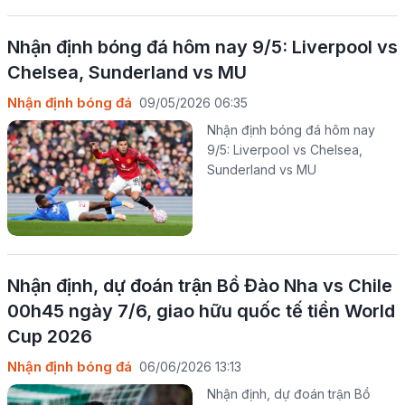
Nhận định bóng đá hôm nay 9/5: Liverpool vs
Chelsea, Sunderland vs MU
Nhận định bóng đá
09/05/2026 06:35
Nhận định bóng đá hôm nay
9/5: Liverpool vs Chelsea,
Sunderland vs MU
Nhận định, dự đoán trận Bồ Đào Nha vs Chile
00h45 ngày 7/6, giao hữu quốc tế tiền World
Cup 2026
Nhận định bóng đá
06/06/2026 13:13
Nhận định, dự đoán trận Bồ