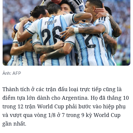
Ảnh: AFP
Thành tích ở các trận đấu loại trực tiếp cũng là
điểm tựa lớn dành cho Argentina. Họ đã thắng 10
trong 12 trận World Cup phải bước vào hiệp phụ
và vượt qua vòng 1/8 ở 7 trong 9 kỳ World Cup
gần nhất.