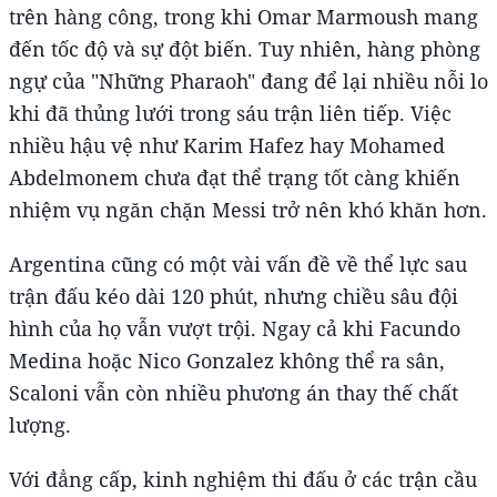
trên hàng công, trong khi Omar Marmoush mang
đến tốc độ và sự đột biến. Tuy nhiên, hàng phòng
ngự của "Những Pharaoh" đang để lại nhiều nỗi lo
khi đã thủng lưới trong sáu trận liên tiếp. Việc
nhiều hậu vệ như Karim Hafez hay Mohamed
Abdelmonem chưa đạt thể trạng tốt càng khiến
nhiệm vụ ngăn chặn Messi trở nên khó khăn hơn.
Argentina cũng có một vài vấn đề về thể lực sau
trận đấu kéo dài 120 phút, nhưng chiều sâu đội
hình của họ vẫn vượt trội. Ngay cả khi Facundo
Medina hoặc Nico Gonzalez không thể ra sân,
Scaloni vẫn còn nhiều phương án thay thế chất
lượng.
Với đẳng cấp, kinh nghiệm thi đấu ở các trận cầu