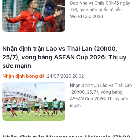
Đào Nha vs Chile 00h45 ngày
7/6, giao hữu quốc tế tiền
World Cup 2026
Nhận định trận Lào vs Thái Lan (20h00,
25/7), vòng bảng ASEAN Cup 2026: Thị uy
sức mạnh
Nhận định bóng đá
24/07/2026 20:02
Nhận định trận Lào vs Thái Lan
(20h00, 25/7), vòng bảng
ASEAN Cup 2026: Thị uy sức
mạnh