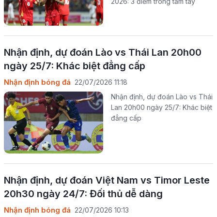
2026: 3 điểm trong tầm tay
Nhận định, dự đoán Lào vs Thái Lan 20h00
ngày 25/7: Khác biệt đẳng cấp
Nhận định bóng đá
22/07/2026 11:18
Nhận định, dự đoán Lào vs Thái
Lan 20h00 ngày 25/7: Khác biệt
đẳng cấp
Nhận định, dự đoán Việt Nam vs Timor Leste
20h30 ngày 24/7: Đối thủ dễ dàng
Nhận định bóng đá
22/07/2026 10:13