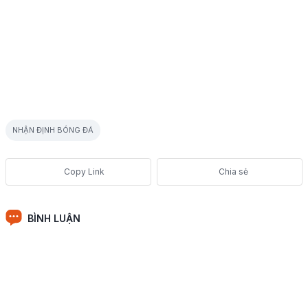
NHẬN ĐỊNH BÓNG ĐÁ
Chia sẻ
BÌNH LUẬN