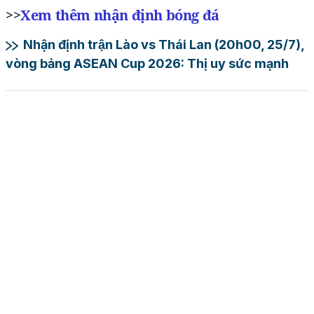
>>
Xem thêm nhận định bóng đá
Nhận định trận Lào vs Thái Lan (20h00, 25/7),
vòng bảng ASEAN Cup 2026: Thị uy sức mạnh