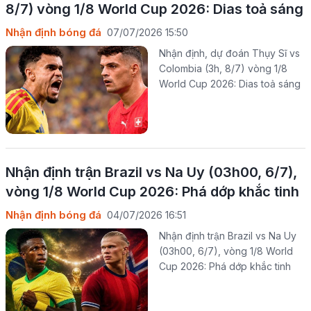
8/7) vòng 1/8 World Cup 2026: Dias toả sáng
Nhận định bóng đá
07/07/2026 15:50
Nhận định, dự đoán Thụy Sĩ vs
Colombia (3h, 8/7) vòng 1/8
World Cup 2026: Dias toả sáng
Nhận định trận Brazil vs Na Uy (03h00, 6/7),
vòng 1/8 World Cup 2026: Phá dớp khắc tinh
Nhận định bóng đá
04/07/2026 16:51
Nhận định trận Brazil vs Na Uy
(03h00, 6/7), vòng 1/8 World
Cup 2026: Phá dớp khắc tinh