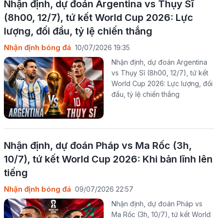
Nhận định, dự đoán Argentina vs Thụy Sĩ
(8h00, 12/7), tứ kết World Cup 2026: Lực
lượng, đối đầu, tỷ lệ chiến thắng
Nhận định bóng đá
10/07/2026 19:35
Nhận định, dự đoán Argentina
vs Thụy Sĩ (8h00, 12/7), tứ kết
World Cup 2026: Lực lượng, đối
đầu, tỷ lệ chiến thắng
Nhận định, dự đoán Pháp vs Ma Rốc (3h,
10/7), tứ kết World Cup 2026: Khi bản lĩnh lên
tiếng
Nhận định bóng đá
09/07/2026 22:57
Nhận định, dự đoán Pháp vs
Ma Rốc (3h, 10/7), tứ kết World