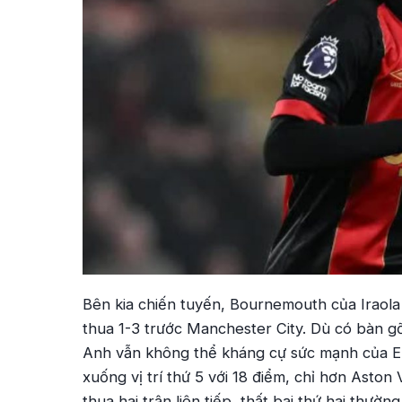
Bên kia chiến tuyến, Bournemouth của Iraola 
thua 1-3 trước Manchester City. Dù có bàn 
Anh vẫn không thể kháng cự sức mạnh của Er
xuống vị trí thứ 5 với 18 điểm, chỉ hơn Aston
thua hai trận liên tiếp, thất bại thứ hai thườ