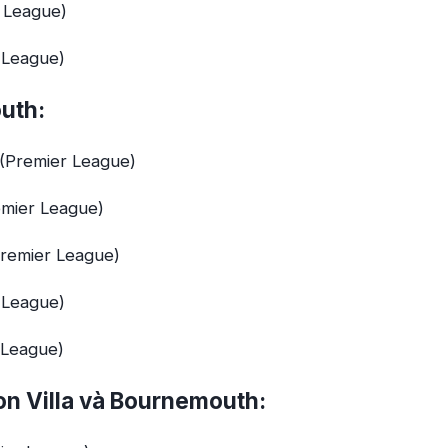
a League)
r League)
uth:
 (Premier League)
mier League)
Premier League)
 League)
 League)
on Villa và Bournemouth: