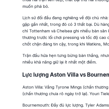
muốn phá bỏ.
Lịch sử đối đầu đang nghiêng về đội chủ nhà
gặp gần nhất, trong đó có 3 thất bại. Dù hà
chỉ Tottenham và Chelsea ghi nhiều bàn sân
thương trước lối chơi pressing và tốc độ cao 
chốt chặn đáng tin cậy, trong khi Watkins, M
Trận đấu hứa hẹn tưng bừng bàn thắng, nhưng
nhiều khả năng giữ lại ít nhất một điểm.
Lực lượng Aston Villa vs Bourn
Aston Villa: Vắng Tyrone Mings (chấn thương
(chấn thương chưa rõ ngày trở lại). Youri Tie
Bournemouth: Đầy đủ lực lượng. Tyler Adams