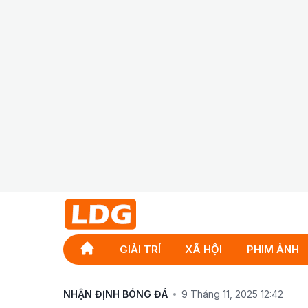
GIẢI TRÍ
XÃ HỘI
PHIM ẢNH
NHẬN ĐỊNH BÓNG ĐÁ
9 Tháng 11, 2025 12:42