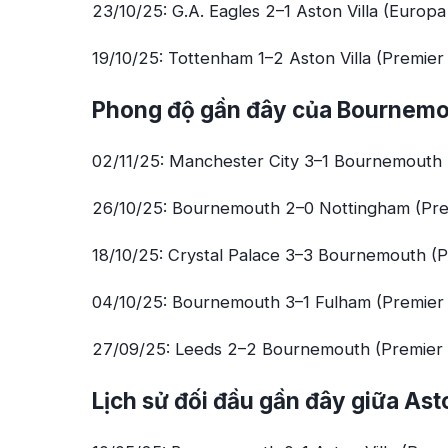
23/10/25: G.A. Eagles 2–1 Aston Villa (Europ
19/10/25: Tottenham 1–2 Aston Villa (Premie
Phong độ gần đây của Bournemo
02/11/25: Manchester City 3–1 Bournemouth
26/10/25: Bournemouth 2–0 Nottingham (Pre
18/10/25: Crystal Palace 3–3 Bournemouth (
04/10/25: Bournemouth 3–1 Fulham (Premier
27/09/25: Leeds 2–2 Bournemouth (Premier
Lịch sử đối đầu gần đây giữa Ast