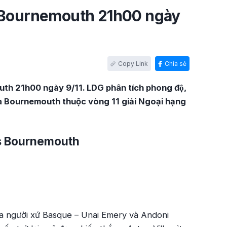
s Bournemouth 21h00 ngày
Chia sẻ
uth 21h00 ngày 9/11. LDG phân tích phong độ,
a và Bournemouth thuộc vòng 11 giải Ngoại hạng
vs Bournemouth
c gia người xứ Basque – Unai Emery và Andoni