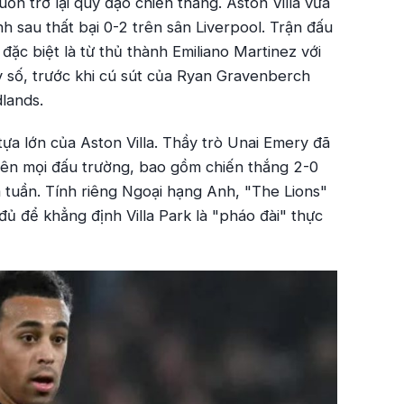
uốn trở lại quỹ đạo chiến thắng. Aston Villa vừa
h sau thất bại 0-2 trên sân Liverpool. Trận đấu
đặc biệt là từ thủ thành Emiliano Martinez với
 số, trước khi cú sút của Ryan Gravenberch
lands.
tựa lớn của Aston Villa. Thầy trò Unai Emery đã
k trên mọi đấu trường, bao gồm chiến thắng 2-0
 tuần. Tính riêng Ngoại hạng Anh, "The Lions"
đủ để khẳng định Villa Park là "pháo đài" thực