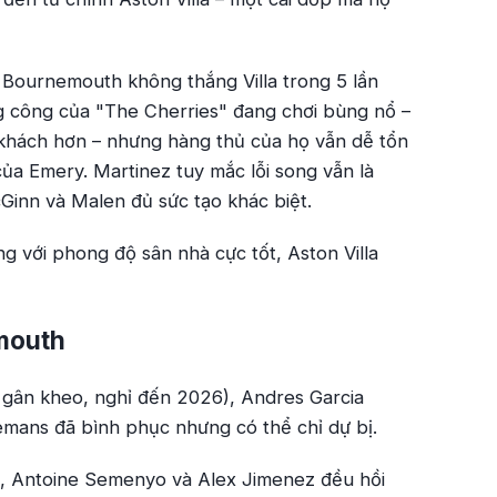
: Bournemouth không thắng Villa trong 5 lần
ng công của "The Cherries" đang chơi bùng nổ –
 khách hơn – nhưng hàng thủ của họ vẫn dễ tổn
của Emery. Martinez tuy mắc lỗi song vẫn là
cGinn và Malen đủ sức tạo khác biệt.
 với phong độ sân nhà cực tốt, Aston Villa
emouth
 gân kheo, nghỉ đến 2026), Andres Garcia
lemans đã bình phục nhưng có thể chỉ dự bị.
, Antoine Semenyo và Alex Jimenez đều hồi