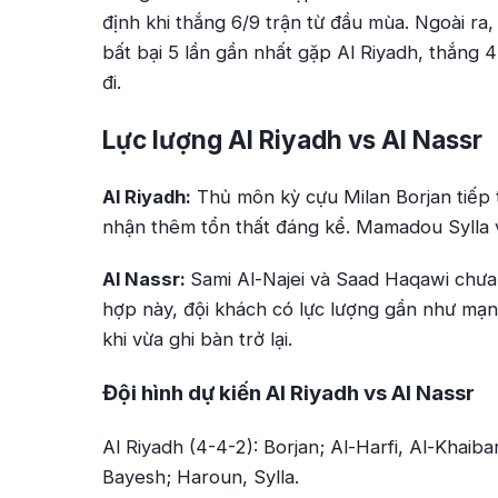
định khi thắng 6/9 trận từ đầu mùa. Ngoài ra,
bất bại 5 lần gần nhất gặp Al Riyadh, thắng 
đi.
Lực lượng Al Riyadh vs Al Nassr
Al Riyadh:
Thủ môn kỳ cựu Milan Borjan tiếp t
nhận thêm tổn thất đáng kể. Mamadou Sylla v
Al Nassr:
Sami Al-Najei và Saad Haqawi chưa t
hợp này, đội khách có lực lượng gần như mạn
khi vừa ghi bàn trở lại.
Đội hình dự kiến Al Riyadh vs Al Nassr
Al Riyadh (4-4-2): Borjan; Al-Harfi, Al-Khaiba
Bayesh; Haroun, Sylla.