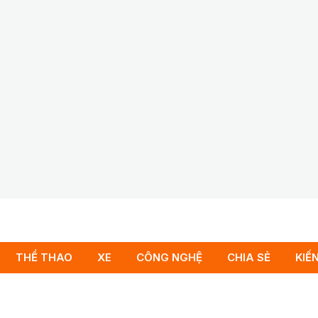
THỂ THAO
XE
CÔNG NGHỆ
CHIA SẺ
KIẾ