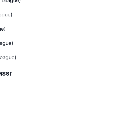
o League)
eague)
ue)
eague)
League)
assr