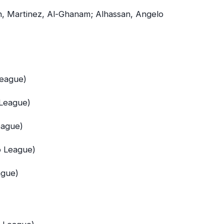
an, Martinez, Al-Ghanam; Alhassan, Angelo
League)
 League)
eague)
o League)
ague)