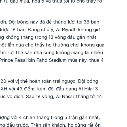
n từ đầu mùa, hòa 6 và thua tới 10 cho thấy rõ
dh. Đội bóng này đã để thủng lưới tới 38 bàn –
 được 18 bàn. Đáng chú ý, Al Riyadh không giữ
cũng không thắng trong 13 vòng đấu gần nhất.
một lần nữa cho thấy họ thường chơi không quá
điểm. Lợi thế sân nhà cũng không mang lại nhiều
i Prince Faisal bin Fahd Stadium mùa này, thua 4
20 với vị thế hoàn toàn trái ngược. Đội bóng
H với 43 điểm, kém đội đầu bảng Al Hilal 3
c vô địch. Sau 18 vòng, Al Nassr thắng tới 14
ợng với 4 chiến thắng trong 5 trận gần nhất,
ng đấu trước. Trên sân khách, họ cũng rất ổn