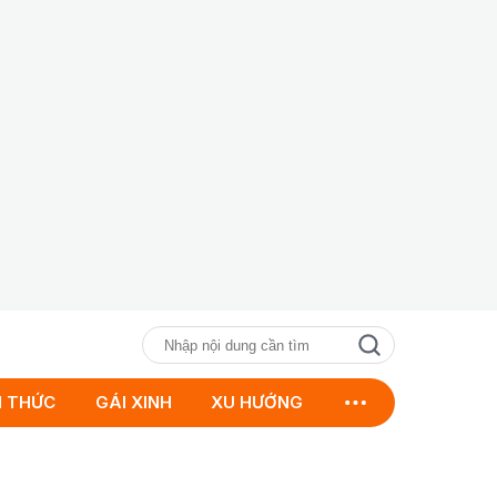
N THỨC
GÁI XINH
XU HƯỚNG