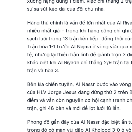
xuống hạng đúng 1 điểm. Việc chỉ thắng 2 trậ
sự sa sút kéo dài của đội chủ nhà.
Hàng thủ chính là vấn đề lớn nhất của Al Riya
nhiều nhất giải – trong khi hàng công chỉ ghi
sạch lưới trong 13 trận liên tiếp, đồng thời 
Trận hòa 1-1 trước Al Najma ở vòng vừa qua 
tệ, nhưng lại thiếu bản lĩnh để giành trọn 3 
khác biệt khi Al Riyadh chỉ thắng 2/9 trận tạ
trận và hòa 3.
Bên kia chiến tuyến, Al Nassr bước vào vòng 
của HLV Jorge Jesus đang đứng thứ 2 trên BX
điểm và vẫn còn nguyên cơ hội cạnh tranh chứ
trận, ghi 48 bàn và mới để lọt lưới 18 lần.
Phong độ gần đây của Al Nassr đặc biệt ấn tư
trong đó có màn vùi dập Al Kholood 3-0 ở vò