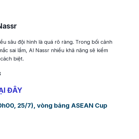
Nassr
u sâu đội hình là quá rõ ràng. Trong bối cảnh
 mắc sai lầm, Al Nassr nhiều khả năng sẽ kiểm
cách biệt.
3
TẠI ĐÂY
(20h00, 25/7), vòng bảng ASEAN Cup