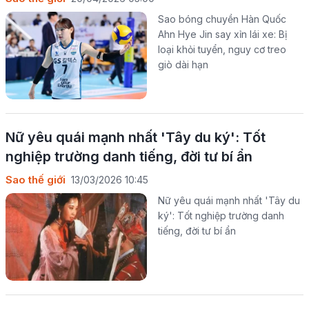
Sao bóng chuyền Hàn Quốc
Ahn Hye Jin say xỉn lái xe: Bị
loại khỏi tuyển, nguy cơ treo
giò dài hạn
Nữ yêu quái mạnh nhất 'Tây du ký': Tốt
nghiệp trường danh tiếng, đời tư bí ẩn
Sao thế giới
13/03/2026 10:45
Nữ yêu quái mạnh nhất 'Tây du
ký': Tốt nghiệp trường danh
tiếng, đời tư bí ẩn