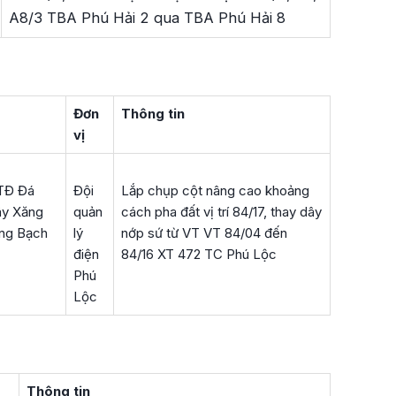
A8/3 TBA Phú Hải 2 qua TBA Phú Hải 8
Đơn
Thông tin
vị
KTĐ Đá
Đội
Lắp chụp cột nâng cao khoảng
ây Xăng
quản
cách pha đất vị trí 84/17, thay dây
ăng Bạch
lý
nớp sứ từ VT VT 84/04 đến
điện
84/16 XT 472 TC Phú Lộc
Phú
Lộc
Thông tin