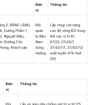
Đơn
Thông tin
vị
Lãng 2, BÃNG LÃNG
Đội
Lắp chụp cột nâng
ê, Dương Phẩm 1,
quản
cao độ võng ĐD trung
2, Nguyệt Biều,
lý điện
thế các vị trí 61,
ơn, Đường Cồn
Nam
67/23, 37/43/7,
hong, Khách sạn
Sông
37/43/7/1, 37/43/7/2
Hương
xuất tuyến 479 Huế
220
Đơn
Thông tin
vị
Đội
Lắp xà, kéo dây chống sét từ vị trí 175