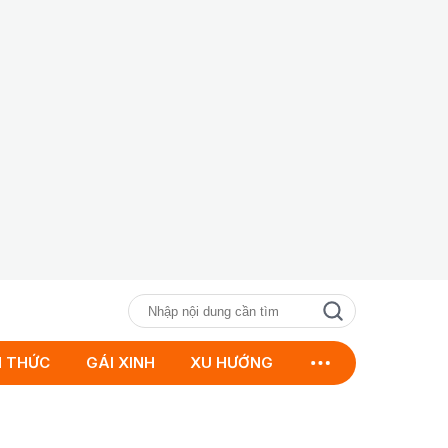
N THỨC
GÁI XINH
XU HƯỚNG