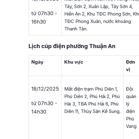
Tây, Sơn 2, Xuân Lập, Tây Sơn 4,
từ 07h30 -
Hiền An 2, Khu TĐC Phong Sơn, Kh
TĐC Phong Xuân, nước khoáng
16h30
Thanh Tân.
Lịch cúp điện phường Thuận An
Ngày
Khu vực
Đơn
vị
18/12/2025
Mất điện trạm Phú Diên 1,
Đội
Phú Diên 2, Phú Hải 2, Phú
quản
từ 07h30 -
Hải 3, TBA Phú Hải 6, Phú
lý
Diên 11, Thủy Sản Kế Sung.
điện
14h30
Phú
Vang