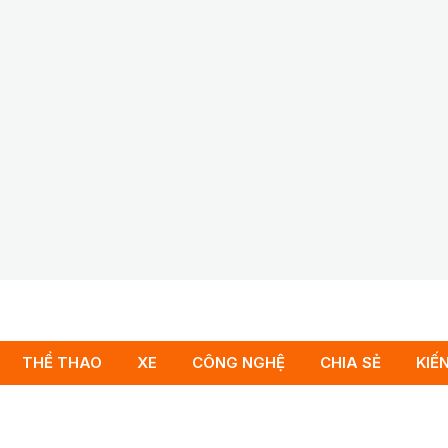
THỂ THAO
XE
CÔNG NGHỆ
CHIA SẺ
KIẾ