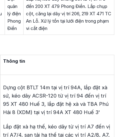
quản
đến 200 XT 479 Phong Điền. Lắp chụp
u
lý điện
cột, căng lại dây vị trí 206, 219 XT 471 TC
Phong
An Lỗ. Xử lý tồn tại lưới điện trong phạm
Điền
vi cắt điện
Thông tin
Dựng cột BTLT 14m tại vị trí 94A, lắp đặt xà
sứ, kéo dây ACSR-120 từ vị trí 94 đến vị trí
95 XT 480 Huế 3, lắp đặt hệ xà và TBA Phú
Hải 8 (XDM) tại vị trí 94A XT 480 Huế 3'
Lắp đặt xà hạ thế, kéo dây từ vị trí A7 đến vị
trí A7/4, san tải hạ thế tại các vị trí A2/8, A7,