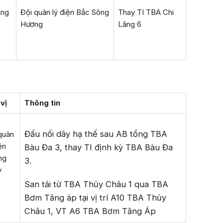
àng
Đội quản lý điện Bắc Sông
Thay TI TBA Chi
Hương
Lăng 6
vị
Thông tin
Đấu nối dây hạ thế sau AB tổng TBA
quản
ện
Bàu Đa 3, thay TI định kỳ TBA Bàu Đa
ng
3.
y
San tải từ TBA Thủy Châu 1 qua TBA
Bơm Tăng áp tại vị trí A10 TBA Thủy
Châu 1, VT A6 TBA Bơm Tăng Áp