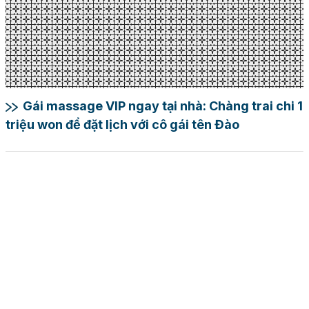
Gái massage VIP ngay tại nhà: Chàng trai chi 1
triệu won để đặt lịch với cô gái tên Đào