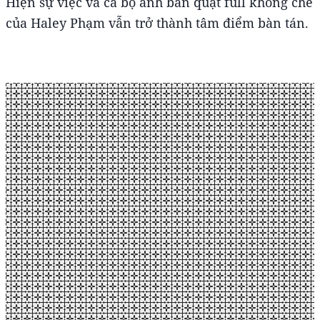
Hiện sự việc và cả bộ ảnh bán quạt full không che
của Haley Phạm vẫn trở thành tâm điểm bàn tán.