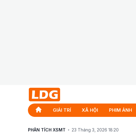
GIẢI TRÍ
XÃ HỘI
PHIM ẢNH
PHÂN TÍCH XSMT
23 Tháng 3, 2026 18:20