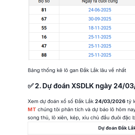
Bảng thống kê lô gan Đắk Lắk lâu về nhất
✅
2. Dự đoán XSDLK ngày 24/03
Xem dự đoán xổ số Đắk Lắk
24/03/2026
tỷ 
MT
chúng tôi phân tích và dự báo lô hôm nay 
song thủ, lô xiên, kép, xỉu chủ đầu đuôi đặc 
Dự đoán Đắk Lắ