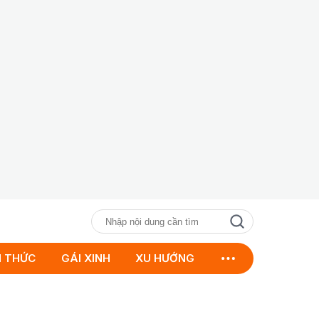
N THỨC
GÁI XINH
XU HƯỚNG