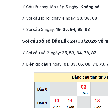
⚡ Cầu lô chạy liên tiếp 5 ngày:
Không có
⚡ Soi cầu lô rơi chạy 4 ngày:
33, 38, 68
⚡ Soi cầu 3 ngày:
19, 35, 94, 95, 98
Soi cầu xổ số Đắk Lắk 24/03/2026 về n
⚡ Soi cầu về 2 ngày:
35, 53, 64, 78, 87
⚡ Biên độ cầu 1 ngày:
01, 03, 05, 06, 71, 73, 