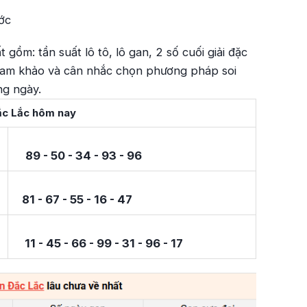
ớc
ồm: tần suất lô tô, lô gan, 2 số cuối giải đặc
tham khảo và cân nhắc chọn phương pháp soi
ng ngày.
ắc Lắc hôm nay
89 - 50 - 34 - 93 - 96
81 - 67 - 55 - 16 - 47
11 - 45 - 66 - 99 - 31 - 96 - 17