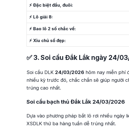
⚡ Đặc biệt đầu, đuôi:
⚡ Lô giải 8:
⚡ Bao lô 2 số chắc về:
⚡ Xỉu chủ số đẹp:
✅
3. Soi cầu Đắk Lắk ngày 24/0
Soi cầu DLK
24/03/2026
hôm nay miễn phí đ
nhiều kỳ trước đó, chắc chắn sẽ giúp người ch
trúng cao nhất.
Soi cầu bạch thủ Đắk Lắk 24/03/2026
Dựa vào phương pháp bắt lô rơi nhiều ngày li
XSDLK thứ ba hàng tuần dễ trúng nhất.