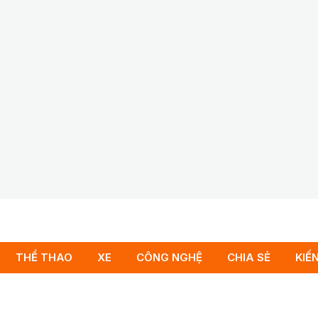
THỂ THAO
XE
CÔNG NGHỆ
CHIA SẺ
KIẾ