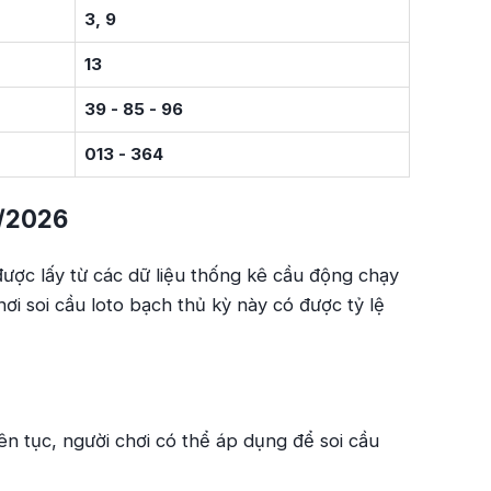
3, 9
13
39 - 85 - 96
013 - 364
3/2026
ược lấy từ các dữ liệu thống kê cầu động chạy
ơi soi cầu loto bạch thủ kỳ này có được tỷ lệ
ên tục, người chơi có thể áp dụng để soi cầu