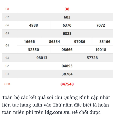
Toàn bộ các kết quả soi cầu Quảng Bình cập nhật
liên tục hàng tuần vào Thứ năm đặc biệt là hoàn
toàn miễn phí trên
ldg.com.vn.
Để chốt được