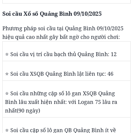
Soi cầu Xổ số Quảng Bình 09/10/2025
Phương pháp soi cầu tại Quảng Bình 09/10/2025
hiệu quả cao nhất gây bất ngờ cho người chơi:
⭐️ Soi cầu vị trí cầu bạch thủ Quảng Bình: 12
⭐️ Soi cầu XSQB Quảng Bình lật liên tục: 46
⭐️ Soi cầu những cặp số lô gan XSQB Quảng
Bình lâu xuất hiện nhất: với Logan 75 lâu ra
nhất(90 ngày)
⭐️ Soi cầu cặp số lô gan QB Quảng Bình ít về