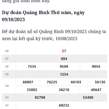
sáng giá nhất hôm nay.
Dự đoán Quảng Bình Thứ năm, ngày
09/10/2025
Để dự đoán xổ số Quảng Bình 09/10/2025 chúng ta
xem lại kết quả kỳ trước, 10/08/2025