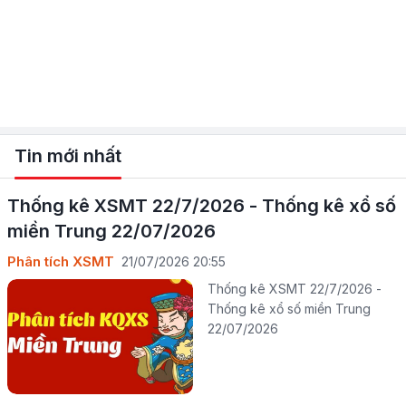
Tin mới nhất
Thống kê XSMT 22/7/2026 - Thống kê xổ số
miền Trung 22/07/2026
Phân tích XSMT
21/07/2026 20:55
Thống kê XSMT 22/7/2026 -
Thống kê xổ số miền Trung
22/07/2026