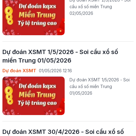
cầu xổ số miền Trung
02/05/2026
Dự đoán XSMT 1/5/2026 - Soi cầu xổ số
miền Trung 01/05/2026
Dự đoán XSMT
01/05/2026 12:16
Dự đoán XSMT 1/5/2026 - Soi
cầu xổ số miền Trung
01/05/2026
Dự đoán XSMT 30/4/2026 - Soi cầu xổ số