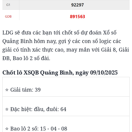
LDG sẽ đưa các bạn tới chốt số dự đoán Xổ số
Quảng Bình hôm nay, gợi ý các con số logic các
giải có tính xác thực cao, may mắn với Giải 8, Giải
ĐB, Bao lô 2 số đài.
Chốt lô XSQB Quảng Bình, ngày 09/10/2025
⭐️ Giải tám: 39
⭐️ Đặc biệt: đầu, đuôi: 64
⭐️ Bao lô 2 số: 15 - 04 - 08