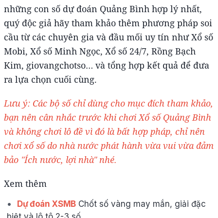
những con số dự đoán Quảng Bình hợp lý nhất,
quý độc giả hãy tham khảo thêm phương pháp soi
cầu từ các chuyên gia và đầu mối uy tín như Xổ số
Mobi, Xổ số Minh Ngọc, Xổ số 24/7, Rồng Bạch
Kim, giovangchotso… và tổng hợp kết quả để đưa
ra lựa chọn cuối cùng.
Lưu ý: Các bộ số chỉ dùng cho mục đích tham khảo,
bạn nên cân nhắc trước khi chơi Xổ số Quảng Bình
và không chơi lô đề vì đó là bất hợp pháp, chỉ nên
chơi xổ số do nhà nước phát hành vừa vui vừa đảm
bảo "Ích nước, lợi nhà" nhé.
Xem thêm
Dự đoán XSMB
Chốt số vàng may mắn, giải đặc
biệt và lô tô 2-3 số.