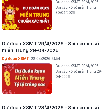
Dự đoán XSMT 30/4/2026 -
Soi cầu xổ số miền Trung
30/04/2026
Dự đoán XSMT 29/4/2026 - Soi cầu xổ số
miền Trung 29-04-2026
Dự đoán XSMT
28/04/2026 23:54
Dự đoán XSMT 29/4/2026 -
Soi cầu xổ số miền Trung 29-
04-2026
Dự đoán XSMT 28/4/2026 - Soi cầu xổ số