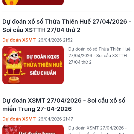
Dự đoán xổ số Thừa Thiên Huế 27/04/2026 -
Soi cầu XSTTH 27/04 thứ 2
Dự đoán XSMT
26/04/2026 21:52
Dự đoán xổ số Thừa Thiên Huế
27/04/2026 - Soi cầu XSTTH
27/04 thứ 2
Dự đoán XSMT 27/04/2026 - Soi cầu xổ số
miền Trung 27-04-2026
Dự đoán XSMT
26/04/2026 21:47
Dự đoán XSMT 27/04/2026 -