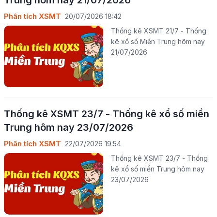
Phân tích XSMT
20/07/2026 18:42
Thống kê XSMT 21/7 - Thống
kê xổ số Miền Trung hôm nay
21/07/2026
Thống kê XSMT 23/7 - Thống kê xổ số miền
Trung hôm nay 23/07/2026
Phân tích XSMT
22/07/2026 19:54
Thống kê XSMT 23/7 - Thống
kê xổ số miền Trung hôm nay
23/07/2026