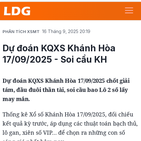
16 Tháng 9, 2025 20:19
PHÂN TÍCH XSMT
Dự đoán KQXS Khánh Hòa
17/09/2025 - Soi cầu KH
Dự đoán KQXS Khánh Hòa 17/09/2025 chốt giải
tám, đầu đuôi thần tài, soi cầu bao Lô 2 số lấy
may mắn.
Thống kê Xổ số Khánh Hòa 17/09/2025, đối chiếu
kết quả kỳ trước, áp dụng các thuật toán bạch thủ,
lô gan, xiên số VIP… để chọn ra những con số