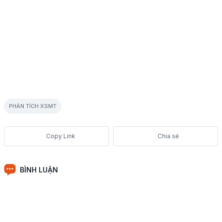
PHÂN TÍCH XSMT
Chia sẻ
BÌNH LUẬN