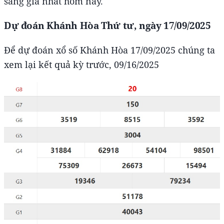
sáng giá nhất hôm nay.
Dự đoán Khánh Hòa Thứ tư, ngày 17/09/2025
Để dự đoán xổ số Khánh Hòa 17/09/2025 chúng ta
xem lại kết quả kỳ trước, 09/16/2025