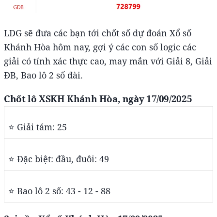
LDG sẽ đưa các bạn tới chốt số dự đoán Xổ số
Khánh Hòa hôm nay, gợi ý các con số logic các
giải có tính xác thực cao, may mắn với Giải 8, Giải
ĐB, Bao lô 2 số đài.
Chốt lô XSKH Khánh Hòa, ngày 17/09/2025
⭐️ Giải tám: 25
⭐️ Đặc biệt: đầu, đuôi: 49
⭐️ Bao lô 2 số: 43 - 12 - 88