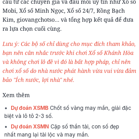
cầu từ các chuyên gia và đầu mối uy tín như Xổ số
Mobi, Xổ số Minh Ngọc, Xổ số 24/7, Rồng Bạch
Kim, giovangchotso… và tổng hợp kết quả để đưa
ra lựa chọn cuối cùng.
Lưu ý: Các bộ số chỉ dùng cho mục đích tham khảo,
bạn nên cân nhắc trước khi chơi Xổ số Khánh Hòa
và không chơi lô đề vì đó là bất hợp pháp, chỉ nên
chơi xổ số do nhà nước phát hành vừa vui vừa đảm
bảo "Ích nước, lợi nhà" nhé.
Xem thêm
Dự đoán XSMB
Chốt số vàng may mắn, giải đặc
biệt và lô tô 2-3 số.
Dự đoán XSMN
Cặp số thần tài, con số đẹp
nhất mang lại tài lộc và may mắn.