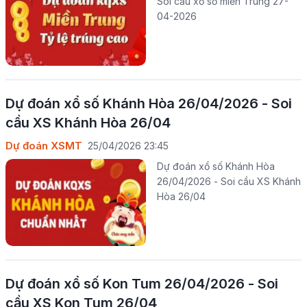
Soi cầu xổ số miền Trung 27-
04-2026
Dự đoán xổ số Khánh Hòa 26/04/2026 - Soi
cầu XS Khánh Hòa 26/04
Dự đoán XSMT
25/04/2026 23:45
Dự đoán xổ số Khánh Hòa
26/04/2026 - Soi cầu XS Khánh
Hòa 26/04
Dự đoán xổ số Kon Tum 26/04/2026 - Soi
cầu XS Kon Tum 26/04