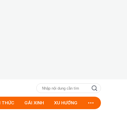
N THỨC
GÁI XINH
XU HƯỚNG