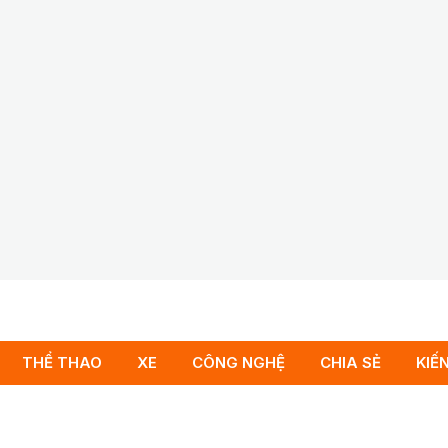
THỂ THAO
XE
CÔNG NGHỆ
CHIA SẺ
KIẾ