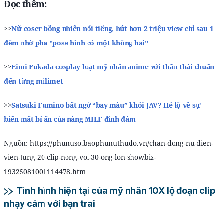
Đọc thêm:
>>
Nữ coser bỗng nhiên nổi tiếng, hút hơn 2 triệu view chỉ sau 1
đêm nhờ pha "pose hình có một không hai"
>>
Eimi Fukada cosplay loạt mỹ nhân anime với thần thái chuẩn
đến từng milimet
>>
Satsuki Fumino bất ngờ “bay màu” khỏi JAV? Hé lộ về sự
biến mất bí ẩn của nàng MILF đình đám
Nguồn: https://phunuso.baophunuthudo.vn/chan-dong-nu-dien-
vien-tung-20-clip-nong-voi-30-ong-lon-showbiz-
19325081001114478.htm
Tình hình hiện tại của mỹ nhân 10X lộ đoạn clip
nhạy cảm với bạn trai