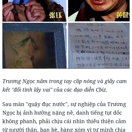
Trương Ngọc nắm trong tay clip nóng và giấy cam
kết "đổi tình lấy vai" của các đạo diễn Cbiz.
Sau màn "quậy đục nước", sự nghiệp của Trương
Ngọc bị ảnh hưởng nặng nề, danh tiếng tụt dốc
không phanh, phải chịu cái nhìn thiếu thiện cảm
từ người thân, bạn bè, hàng xóm vì tự mình chia