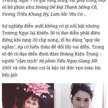
Trương Ngọc – cô gái từng đóng vai phụ trong một
số bộ phim như
Hoàng Đế Đại Thanh Mông Cổ,
Vương Triều Khang Hy, Lam Sắc Yêu Cơ…
Sự nghiệp diễn xuất không có gì nổi bật nhưng
Trương Ngọc lại khiến 30 vị đạo diễn phải điêu
đứng khi tung 20 clip nóng, tố họ dùng "quy tắc
ngầm", ép cô hiến thân để đổi lấy vai diễn. Trong
số đó có đạo diễn đình đám Hoàng Kiện Trung –
người "cầm trịch"
bộ phim Tiếu Ngạo Giang Hồ
2001
và vốn được coi là bậc tài đức vẹn toàn lúc
bấy giờ.