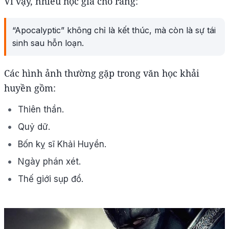
Vì vậy, nhiều học giả cho rằng:
“Apocalyptic” không chỉ là kết thúc, mà còn là sự tái
sinh sau hỗn loạn.
Các hình ảnh thường gặp trong văn học khải
huyền gồm:
Thiên thần.
Quỷ dữ.
Bốn kỵ sĩ Khải Huyền.
Ngày phán xét.
Thế giới sụp đổ.