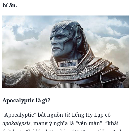
bí ẩn.
Apocalyptic là gì?
“Apocalyptic” bắt nguồn từ tiếng Hy Lạp cổ
apokalypsis
, mang ý nghĩa là “vén màn”, “khải